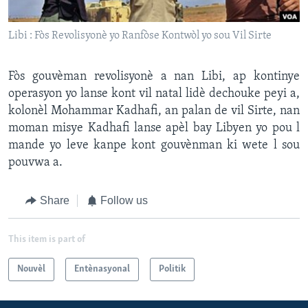
Languages
Libi : Fòs Revolisyonè yo Ranfòse Kontwòl yo sou Vil Sirte
Fòs gouvèman revolisyonè a nan Libi, ap kontinye
operasyon yo lanse kont vil natal lidè dechouke peyi a,
kolonèl Mohammar Kadhafi, an palan de vil Sirte, nan
moman misye Kadhafi lanse apèl bay Libyen yo pou l
mande yo leve kanpe kont gouvènman ki wete l sou
pouvwa a.
Share
Follow us
This item is part of
Nouvèl
Entènasyonal
Politik