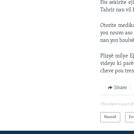
Fòs sekirite 
Tahrir nan vil 
Otorite medika
yon nouvo aso 
nan yon boulvès
Plizyè milye E
videyo ki par
cheve pou tren
Share
This item is part of
Nouvèl
En