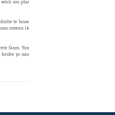
 wòch sou plas
kirite te lanse
ve nan omwen 14
trete fanm. Yon
, kenbe yo nan