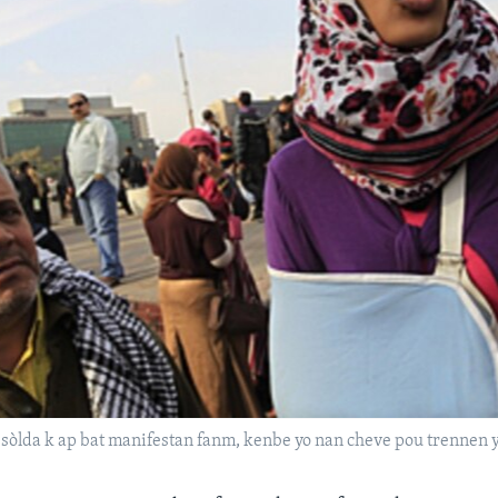
 sòlda k ap bat manifestan fanm, kenbe yo nan cheve pou trennen yo