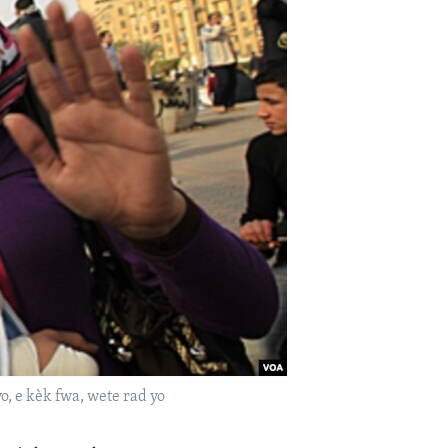
, e kèk fwa, wete rad yo