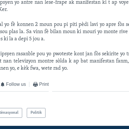
ejipsyen yo antre nan lese-frape ak manifestan ki t ap voye
Ker.
l yo fè konnen 2 moun pou pi piti pèdi lavi yo apre fòs se
sou plas la. Sa vinn fè bilan moun ki mouri yo monte ri
 ki la a depi 5 jou a.
jipsyen rasanble pou yo pwoteste kont jan fòs sekirite yo 
èt nan televizyon montre sòlda k ap bat manifestan fanm
nen yo, e kèk fwa, wete rad yo.
Follow us
Print
tènasyonal
Politik