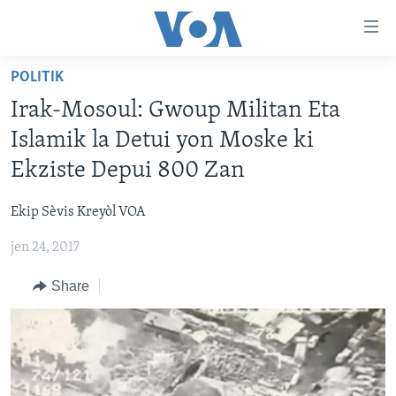
Accessibility
links
Skip
POLITIK
to
AYITI
Irak-Mosoul: Gwoup Militan Eta
main
LÈZETAZINI
content
Islamik la Detui yon Moske ki
AMERIK LATIN
Skip
Ekziste Depui 800 Zan
to
ENTÈNASYONAL
main
Ekip Sèvis Kreyòl VOA
VIDEO
Navigation
Skip
jen 24, 2017
FLASHPOINT IKRÈN
to
Share
Search
Learning English
SUIV NOU