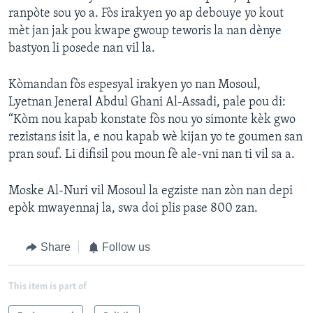
ranpòte sou yo a. Fòs irakyen yo ap debouye yo kout
mèt jan jak pou kwape gwoup teworis la nan dènye
bastyon li posede nan vil la.
Kòmandan fòs espesyal irakyen yo nan Mosoul,
Lyetnan Jeneral Abdul Ghani Al-Assadi, pale pou di:
“Kòm nou kapab konstate fòs nou yo simonte kèk gwo
rezistans isit la, e nou kapab wè kijan yo te goumen san
pran souf. Li difisil pou moun fè ale-vni nan ti vil sa a.
Moske Al-Nuri vil Mosoul la egziste nan zòn nan depi
epòk mwayennaj la, swa doi plis pase 800 zan.
Share
Follow us
This item is part of