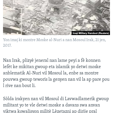
Languages
Yon imaj ki montre Moske al-Nuri a nan Mosoul Irak, 21 jen,
2017.
Nan Irak, plizyè jeneral nan lame peyi a fè konnen
lefèt ke mikitan gwoup eta islamik yo detwi moske
anblematik Al-Nuri vil Mosoul la, enbe sa montre
pouvwa gwoup teworis la genyen nan vil la ap pare pou
l rive nan bout li.
Sòlda irakyen nan vil Mosoul di Lavwadlamerik gwoup
militant yo te vle detwi moske a davans swa anvan
viktwa kowalisyon militè Lèzetazni ap dirije pral