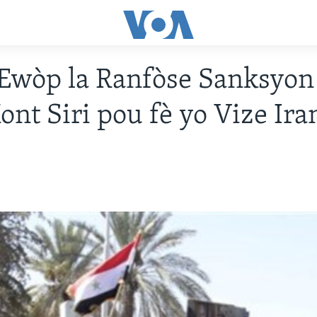
Ewòp la Ranfòse Sanksyon
ont Siri pou fè yo Vize Ira