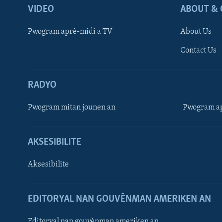
VIDEO
ABOUT & 
Pwogram aprè-midi a TV
About Us
Contact Us
RADYO
Pwogram mitan jounen an
Pwogram ap
AKSESIBILITE
Aksesibilite
EDITORYAL NAN GOUVÈNMAN AMERIKEN AN
Learning English
Editoryal nan gouvènman ameriken an