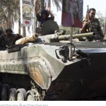
nt Siri pou fè yo Vize Iran tou