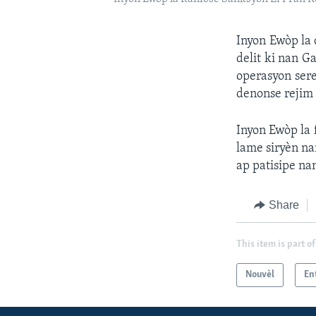
Inyon Ewòp la 
delit ki nan G
operasyon sere
denonse rejim 
Inyon Ewòp la 
lame siryèn nan
ap patisipe n
Share
This item is part of
Nouvèl
En