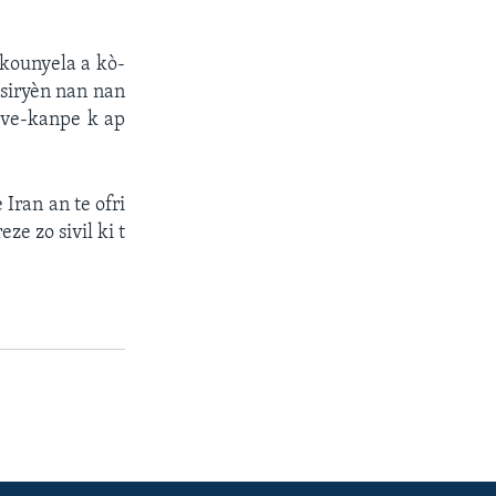
 kounyela a kò-
 siryèn nan nan
leve-kanpe k ap
 Iran an te ofri
ze zo sivil ki t