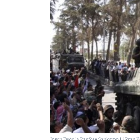
Inyon Ewòp la Ranfòse Sanksyon Li Pran Ko