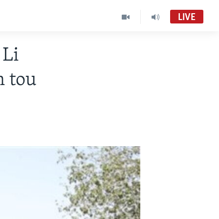
LIVE
 Li
n tou