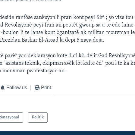
deside ranfòse sanksyon li pran kont peyi Siri ; yo vize tou
ad Revolisyonè peyi Iran an poutèt gwoup sa a te ede lame
-boulon li te lanse kont òganizatè ak militan mouvman 
Prezidan Bashar El-Assad la depi 5 mwa deja.
fè parèt yon deklarasyon kote li di kò-delit Gad Revolisyonè
 "asistans teknik, ekipman avèk lòt kalte èd" pou l te ka kre
an mouvman pwotestasyon an.
Follow us
Print
tènasyonal
Politik