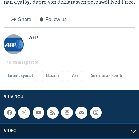
nan dyalòg, dapre yon deklarasyon pòtpawòl Ned Price.
Share
Follow us
AFP
This item is part of
Entènasyonal
Etazini
Azi
Sekirite ak konfli
SUIV NOU
VIDEO