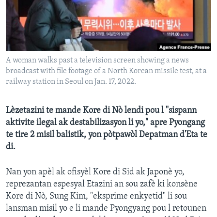
Languages
A woman walks past a television screen showing a news
broadcast with file footage of a North Korean missile test, at a
railway station in Seoul on Jan. 17, 2022.
Lèzetazini te mande Kore di Nò lendi pou l "sispann
aktivite ilegal ak destabilizasyon li yo," apre Pyongang
te tire 2 misil balistik, yon pòtpawòl Depatman d'Eta te
di.
Nan yon apèl ak ofisyèl Kore di Sid ak Japonè yo,
reprezantan espesyal Etazini an sou zafè ki konsène
Kore di Nò, Sung Kim, "eksprime enkyetid" li sou
lansman misil yo e li mande Pyongyang pou l retounen