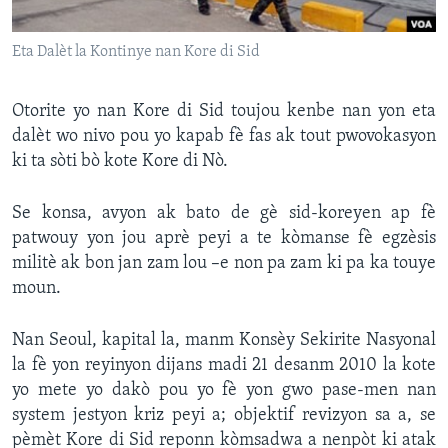
Languages
Eta Dalèt la Kontinye nan Kore di Sid
Otorite yo nan Kore di Sid toujou kenbe nan yon eta
dalèt wo nivo pou yo kapab fè fas ak tout pwovokasyon
ki ta sòti bò kote Kore di Nò.
Se konsa, avyon ak bato de gè sid-koreyen ap fè
patwouy yon jou aprè peyi a te kòmanse fè egzèsis
militè ak bon jan zam lou –e non pa zam ki pa ka touye
moun.
Nan Seoul, kapital la, manm Konsèy Sekirite Nasyonal
la fè yon reyinyon dijans madi 21 desanm 2010 la kote
yo mete yo dakò pou yo fè yon gwo pase-men nan
system jestyon kriz peyi a; objektif revizyon sa a, se
pèmèt Kore di Sid reponn kòmsadwa a nenpòt ki atak