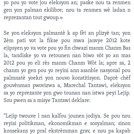
yo pou yo vote jou eleksyon an; paske nou ta renmen
gen yon palman ekilibre; nou ta renmen wè ladan n
reprezantan tout gwoup.»
Se yon eleksyon palmantè k ap fèt an plizyè tan; yon
2èm pati vot la fikse pou mwa janvye 2012 kote
ejipsyen yo va vote pou yo fin chwazi manm Chanm Bas
la, tandiske yo va retounen nan biwo vòt yo an mas
2012 pou yo eli rès manm Chanm Wòt la; apre sa, 2
chanm yo gen pou yo reyini ann asanble nasyonal pou
palmnatè yoekri yon nouvo konstitisyon. Daprè chèf
gouvènman pwovizwa a, Marechal Tantawi, eleksyon
sa yo reprezante yon gwo tounan nan istwa peyi Lejip.
Sou pwen sa a misye Tantawi deklare:
“Lejip twouve l nan kalfou jounen jodiya. Se pou nou
reyisi politikman, ekonomikman e sosyalman; sinon
konsekans yo pral ekstrèmman grav, e nou pa kapab