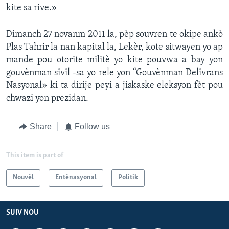
kite sa rive.»
Dimanch 27 novanm 2011 la, pèp souvren te okipe ankò
Plas Tahrir la nan kapital la, Lekèr, kote sitwayen yo ap
mande pou otorite militè yo kite pouvwa a bay yon
gouvènman sivil -sa yo rele yon “Gouvènman Delivrans
Nasyonal» ki ta dirije peyi a jiskaske eleksyon fèt pou
chwazi yon prezidan.
Share
Follow us
This item is part of
Nouvèl
Entènasyonal
Politik
SUIV NOU