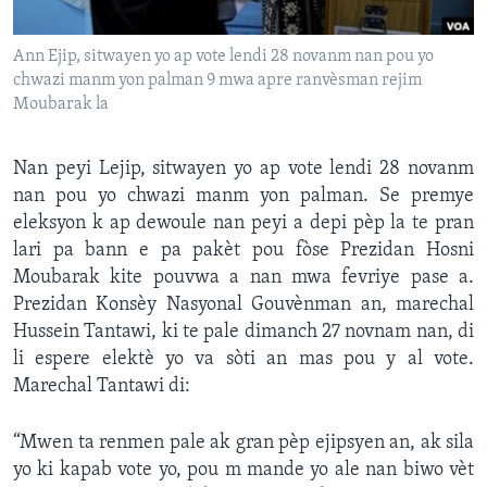
Languages
Ann Ejip, sitwayen yo ap vote lendi 28 novanm nan pou yo
chwazi manm yon palman 9 mwa apre ranvèsman rejim
Moubarak la
Nan peyi Lejip, sitwayen yo ap vote lendi 28 novanm
nan pou yo chwazi manm yon palman. Se premye
eleksyon k ap dewoule nan peyi a depi pèp la te pran
lari pa bann e pa pakèt pou fòse Prezidan Hosni
Moubarak kite pouvwa a nan mwa fevriye pase a.
Prezidan Konsèy Nasyonal Gouvènman an, marechal
Hussein Tantawi, ki te pale dimanch 27 novnam nan, di
li espere elektè yo va sòti an mas pou y al vote.
Marechal Tantawi di:
“Mwen ta renmen pale ak gran pèp ejipsyen an, ak sila
yo ki kapab vote yo, pou m mande yo ale nan biwo vèt