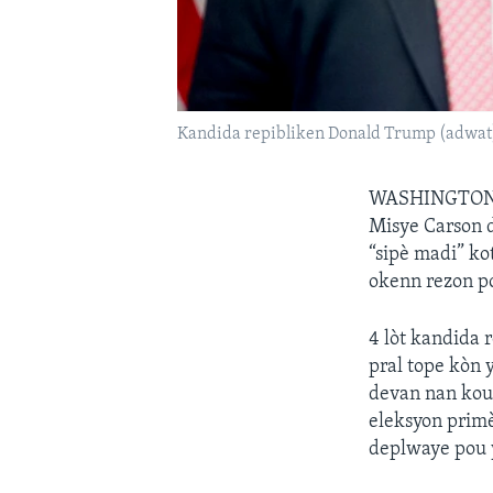
Kandida repibliken Donald Trump (adwat) 
WASHINGTON
Misye Carson 
“sipè madi” ko
okenn rezon po
4 lòt kandida 
pral tope kòn 
devan nan kous
eleksyon primè
deplwaye pou y