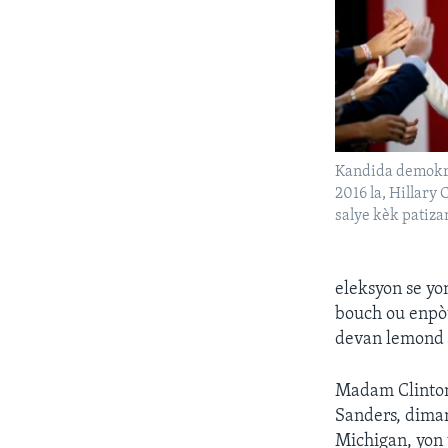
Kandida demokra
2016 la, Hillary 
salye kèk patiza
eleksyon se yo
bouch ou enpòt
devan lemond 
Madam Clinton,
Sanders, diman
Michigan, yon 