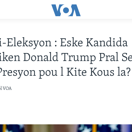
i-Eleksyon : Eske Kandida
iken Donald Trump Pral S
resyon pou l Kite Kous la?
òl VOA