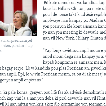
​ Bò kote demokrat yo, kandida k
kous la, Hillary Clinton, pa mete d
pou l denonse taktik advèsè repibli
anplwaye nan kanpay yo. Madam C
yon pozisyon klè kont ajisman kan
yo nan yon meeting ki dewoule mèk
nan vil New York. Hillary Clinton d
t nan prezidansyèl
Clinton, pandan li tap
“Yap lonje dwèt sou anpil moun e
n.
anpil moun dega nan kanpay yo a.
kapab konprann se amizan; men, k
n bagay serye. Lè w kandida pou plas Prezidan an, pawòl k
an anpil. Epi, lè w vin Prezidan menm, sa ou di ak mesaj
genyen anpil enpòtans.”
 ki pale konsa, genyen pou l fè fas ak advèsè demokrat li 
ch kap vini la a nan yon deba ki pral dewoule nan vil Flint
vil ki nan mitan yon kriz akoz dlo kontamine yon segman d