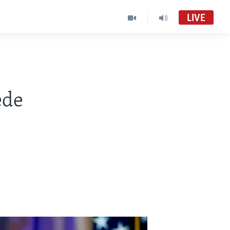
LIVE
ede