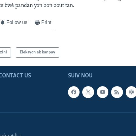
te bwè pandan yon bon bout tan.
Follow us
Print
zini
Eleksyon ak kanpay
CONTACT US
SUIV NOU