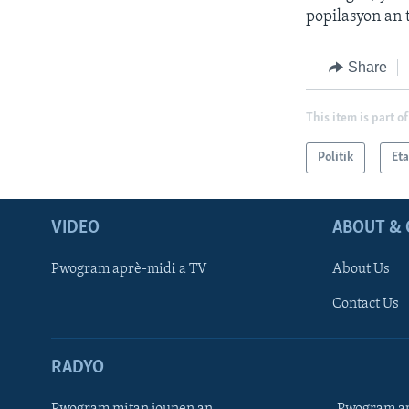
popilasyon an 
Share
This item is part of
Politik
Eta
VIDEO
ABOUT & 
Pwogram aprè-midi a TV
About Us
Contact Us
RADYO