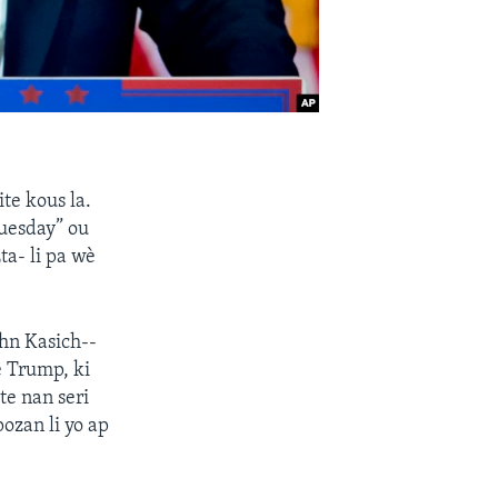
te kous la.
uesday” ou
ta- li pa wè
ohn Kasich--
e Trump, ki
te nan seri
ozan li yo ap