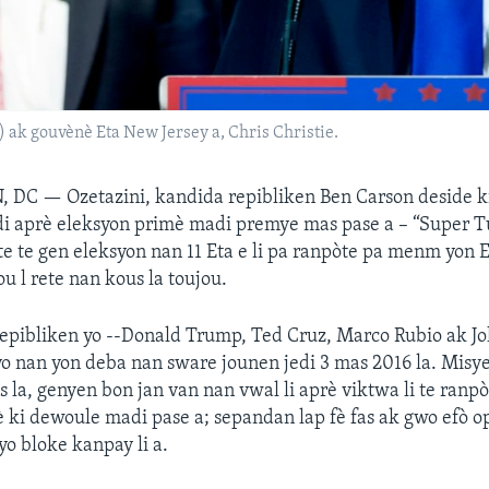
ak gouvènè Eta New Jersey a, Chris Christie.
, DC —
Ozetazini, kandida repibliken Ben Carson deside ki
di aprè eleksyon primè madi premye mas pase a – “Super T
te te gen eleksyon nan 11 Eta e li pa ranpòte pa menm yon E
u l rete nan kous la toujou.
repibliken yo --Donald Trump, Ted Cruz, Marco Rubio ak J
yo nan yon deba nan sware jounen jedi 3 mas 2016 la. Misy
 la, genyen bon jan van nan vwal li aprè viktwa li te ranpò
 ki dewoule madi pase a; sepandan lap fè fas ak gwo efò op
o bloke kanpay li a.