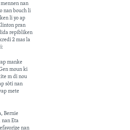
ap mennen nan
lo nan bouch li
ken li yo ap
linton pran
dida repibliken
redi 2 mas la
i:
 yap manke
 Gen moun ki
ite m di nou
ap sòti nan
 wap mete
a, Bernie
, nan Eta
efavorize nan