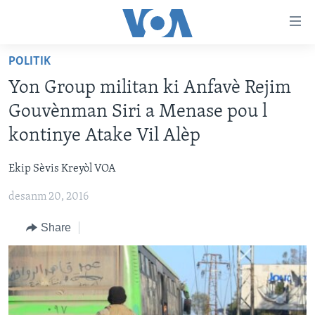
Accessibility
links
Skip
POLITIK
to
AYITI
Yon Group militan ki Anfavè Rejim
main
LÈZETAZINI
content
Gouvènman Siri a Menase pou l
AMERIK LATIN
Skip
kontinye Atake Vil Alèp
to
ENTÈNASYONAL
main
Ekip Sèvis Kreyòl VOA
VIDEO
Navigation
Skip
desanm 20, 2016
FLASHPOINT IKRÈN
to
Share
Search
Learning English
SUIV NOU