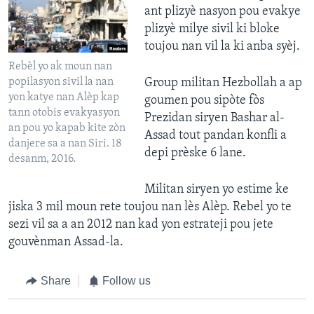
ant plizyè nasyon pou evakye
plizyè milye sivil ki bloke
toujou nan vil la ki anba syèj.
Rebèl yo ak moun nan
popilasyon sivil la nan
Group militan Hezbollah a ap
yon katye nan Alèp kap
goumen pou sipòte fòs
tann otobis evakyasyon
Prezidan siryen Bashar al-
an pou yo kapab kite zòn
Assad tout pandan konfli a
danjere sa a nan Siri. 18
depi prèske 6 lane.
desanm, 2016.
Militan siryen yo estime ke
jiska 3 mil moun rete toujou nan lès Alèp. Rebel yo te
sezi vil sa a an 2012 nan kad yon estrateji pou jete
gouvènman Assad-la.
Share
Follow us