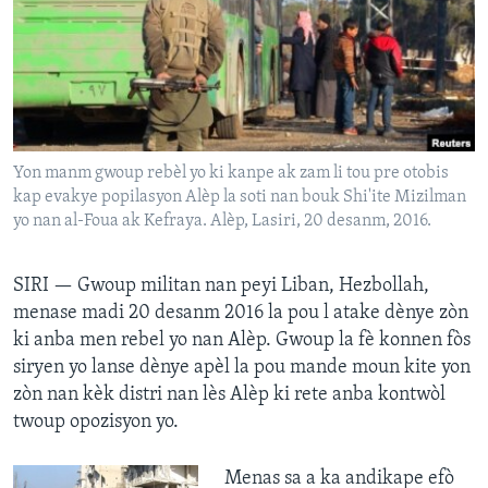
Languages
Yon manm gwoup rebèl yo ki kanpe ak zam li tou pre otobis
kap evakye popilasyon Alèp la soti nan bouk Shi'ite Mizilman
yo nan al-Foua ak Kefraya. Alèp, Lasiri, 20 desanm, 2016.
SIRI —
Gwoup militan nan peyi Liban, Hezbollah,
menase madi 20 desanm 2016 la pou l atake dènye zòn
ki anba men rebel yo nan Alèp. Gwoup la fè konnen fòs
siryen yo lanse dènye apèl la pou mande moun kite yon
zòn nan kèk distri nan lès Alèp ki rete anba kontwòl
twoup opozisyon yo.
Menas sa a ka andikape efò