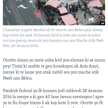
Languages
Chanselye Angela Merkel ak lòt otorite nan Bèlen peyi Almay
kap vizite lye atak 19 desanm 2016 la kote yon nonm te antre
sou yon gwoup moun ak yon kamyon nan yon Mache Atik Nwè.
Foto: 20 desanm 2016.
Otorite alman yo mete anba kòd yon eleman ki se moun
peyi Tinizi ki sanble ta gen koneksyon ak Anis Amri,
mesye ki te lanse yon atak mòtèl sou yon mache atik
Nwèl nan Bèlen.
Pwokirè federal yo fè konnen Jodi mèkredi 28 desanm
2016 la mesye a ki gen 40 lane jwenn arestasyon l apre
yo te fin fouye biznis li ak kay kote li rete. Otorite yo fè