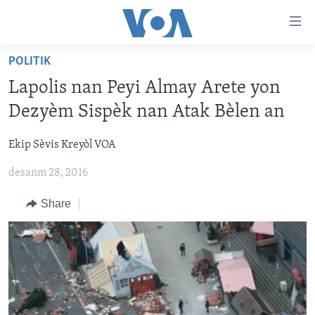
Accessibility
links
Skip
POLITIK
to
AYITI
Lapolis nan Peyi Almay Arete yon
main
LÈZETAZINI
content
Dezyèm Sispèk nan Atak Bèlen an
AMERIK LATIN
Skip
to
Ekip Sèvis Kreyòl VOA
ENTÈNASYONAL
main
desanm 28, 2016
VIDEO
Navigation
Skip
FLASHPOINT IKRÈN
Share
to
Search
Learning English
SUIV NOU