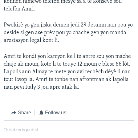
konnen nimewo telefòn mesye sa a te konsève sou
telefòn Amri.
Pwokirè yo gen jiska demen jedi 29 desanm nan pou yo
deside si gen ase prèv pou yo chache gen yon manda
arestasyon legal kont li.
Amri te kondi yon kamyon ke l te antre sou yon mache
chaje ak moun, kote li te touye 12 moun e blese 56 lòt.
Lapolis ann Almay te mete yon avi rechèch dèyè li nan
tout Ewop la. Amri te tonbe nan afrontman ak lapolis
nan peyi Italy 3 jou apre atak la.
Share
Follow us
This item is part of