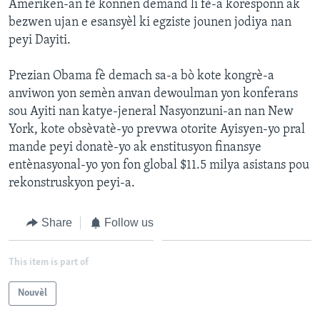
Ameriken-an fè konnen demand li fè-a koresponn ak
bezwen ujan e esansyèl ki egziste jounen jodiya nan
Languages
peyi Dayiti.
Prezian Obama fè demach sa-a bò kote kongrè-a
anviwon yon semèn anvan dewoulman yon konferans
sou Ayiti nan katye-jeneral Nasyonzuni-an nan New
York, kote obsèvatè-yo prevwa otorite Ayisyen-yo pral
mande peyi donatè-yo ak enstitusyon finansye
entènasyonal-yo yon fon global $11.5 milya asistans pou
rekonstruskyon peyi-a.
Share
Follow us
This item is part of
Nouvèl