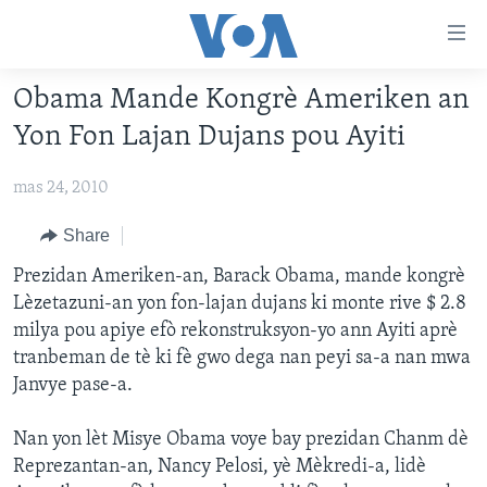
Accessibility
links
Skip
Obama Mande Kongrè Ameriken an
to
AYITI
Yon Fon Lajan Dujans pou Ayiti
main
LÈZETAZINI
content
mas 24, 2010
AMERIK LATIN
Skip
to
ENTÈNASYONAL
Share
main
VIDEO
Prezidan Ameriken-an, Barack Obama, mande kongrè
Navigation
Lèzetazuni-an yon fon-lajan dujans ki monte rive $ 2.8
Skip
FLASHPOINT IKRÈN
milya pou apiye efò rekonstruksyon-yo ann Ayiti aprè
to
tranbeman de tè ki fè gwo dega nan peyi sa-a nan mwa
Search
Learning English
Janvye pase-a.
SUIV NOU
Nan yon lèt Misye Obama voye bay prezidan Chanm dè
Reprezantan-an, Nancy Pelosi, yè Mèkredi-a, lidè