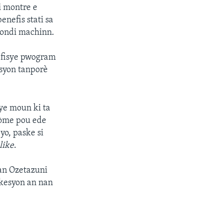
i montre e
nefis stati sa
 kondi machinn.
efisye pwogram
ksyon tanporè
ye moun ki ta
fòme pou ede
yo, paske si
like
.
an Ozetazuni
 kesyon an nan