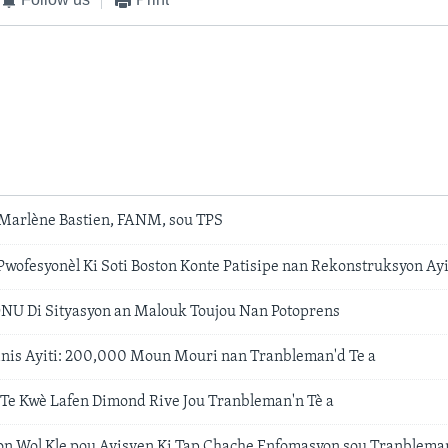
Marlène Bastien, FANM, sou TPS
Pwofesyonèl Ki Soti Boston Konte Patisipe nan Rekonstruksyon Ayi
NU Di Sityasyon an Malouk Toujou Nan Potoprens
is Ayiti: 200,000 Moun Mouri nan Tranbleman'd Te a
h Te Kwè Lafen Dimond Rive Jou Tranbleman'n Tè a
Yon Wol Kle pou Ayisyen Ki Tap Chache Enfomasyon sou Tranbleman