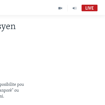
LIVE
syen
posibilite pou
Tanporè" ou
ni.