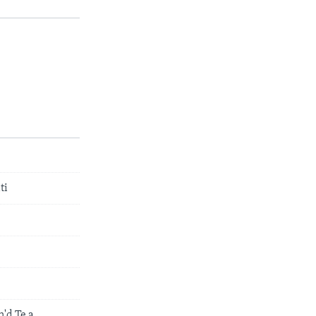
ti
'd Te a