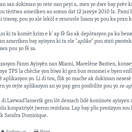
an san dokiman yo rete nan peyi a, men yo dwe bay prèv k
ou tèritwa ameriken an anvan dat 12 janvye 2010 la. Pami be
mi travay, pou yo ale lekòl e renouvle lisans yo pou ka pran
 ki ta komèt krim e k' ap fè fas ak depòtasyon pa ka ben
n ameriken bay ayisyen ki ta vle "
aplike
" pou stati pwote
mwa pou yo fè sa.
nizasyon Fanm Ayisyèn nan Miami, Marelène Bastien, konse
sye TPS la chèche yon biwo ki gen bon renomei e byen en
lè aplikasyon yo. Li di tou, fòk yo mache ak dokiman nesesè 
en yo rejte aplikasyon an yo pap gen posibilite pou yo
re-ap
 di Lavwad'lamerik gen lòt demach lidè kominote ayisyen 
plis konpatriyòt jwenn rezidans. Lap bay plis presizyon sou
ak Sandra Dominique.
Follow us
Print