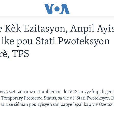
 Kèk Ezitasyon, Anpil Ayi
ike pou Stati Pwoteksyon
rè, TPS
 viv Ozetazini anvan tranbleman de tè 12 janvye kapab gen 
u Temporary Protected Status, sa vle di "Stati Pwoteksyon 
a a se sèlman pou ayisyen san papye legal kap viv Ozetazi