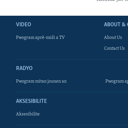
VIDEO
ABOUT & 
Pwogram aprè-midi a TV
About Us
Contact Us
RADYO
Pwogram mitan jounen an
Pwogram ap
AKSESIBILITE
Aksesibilite