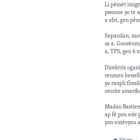
Li pèmèt imigr
pwouve yo te s
a ofri, gen pè
Sepandan, moun
sa a. Gouvènma
a, TPS, gen 6 
Direktris oga
renmen benefi
yo ranpli fòmi
otorite amerik
Madan Bastien
ap fè pou ede 
yon entèvyou 
Share