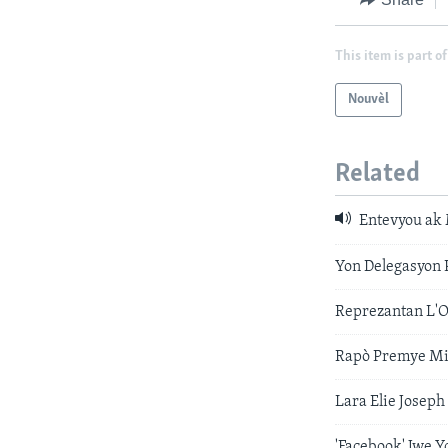
This item is part of
Nouvèl
Related
Entevyou ak 
Yon Delegasyon 
Reprezantan L'O
Rapò Premye Min
Lara Elie Josep
'Facebook' Jwe 