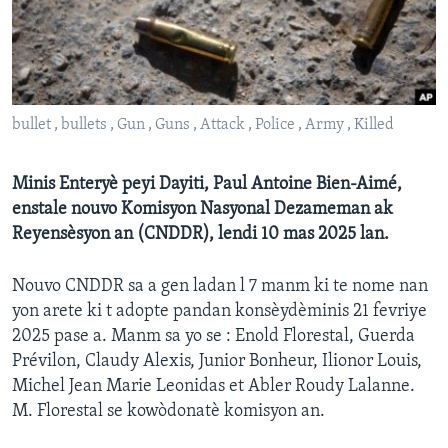
Languages
bullet , bullets , Gun , Guns , Attack , Police , Army , Killed
Minis Enteryè peyi Dayiti, Paul Antoine Bien-Aimé,
enstale nouvo Komisyon Nasyonal Dezameman ak
Reyensèsyon an (CNDDR), lendi 10 mas 2025 lan.
Nouvo CNDDR sa a gen ladan l 7 manm ki te nome nan
yon arete ki t adopte pandan konsèydèminis 21 fevriye
2025 pase a. Manm sa yo se : Enold Florestal, Guerda
Prévilon, Claudy Alexis, Junior Bonheur, Ilionor Louis,
Michel Jean Marie Leonidas et Abler Roudy Lalanne.
M. Florestal se kowòdonatè komisyon an.