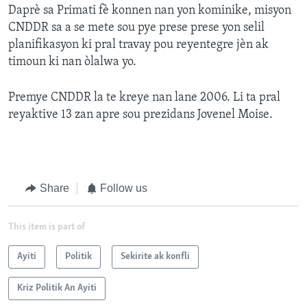
Daprè sa Primati fè konnen nan yon kominike, misyon
CNDDR sa a se mete sou pye prese prese yon selil
planifikasyon ki pral travay pou reyentegre jèn ak
timoun ki nan òlalwa yo.
Premye CNDDR la te kreye nan lane 2006. Li ta pral
reyaktive 13 zan apre sou prezidans Jovenel Moise.
Share
Follow us
This item is part of
Ayiti
Politik
Sekirite ak konfli
Kriz Politik An Ayiti