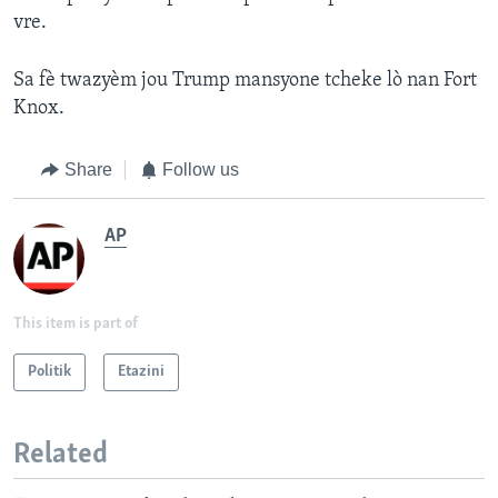
vre.
Sa fè twazyèm jou Trump mansyone tcheke lò nan Fort
Knox.
Share
Follow us
AP
This item is part of
Politik
Etazini
Related