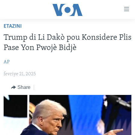
Accessibility
links
Skip
ETAZINI
to
AYITI
Trump di Li Dakò pou Konsidere Plis
main
LÈZETAZINI
content
Pase Yon Pwojè Bidjè
AMERIK LATIN
Skip
to
AP
ENTÈNASYONAL
main
fevriye 21, 2025
VIDEO
Navigation
Skip
FLASHPOINT IKRÈN
Share
to
Search
Learning English
SUIV NOU