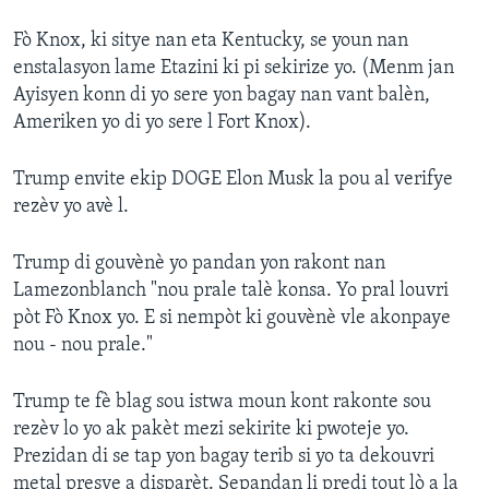
Fò Knox, ki sitye nan eta Kentucky, se youn nan
enstalasyon lame Etazini ki pi sekirize yo. (Menm jan
Ayisyen konn di yo sere yon bagay nan vant balèn,
Ameriken yo di yo sere l Fort Knox).
Trump envite ekip DOGE Elon Musk la pou al verifye
rezèv yo avè l.
Trump di gouvènè yo pandan yon rakont nan
Lamezonblanch "nou prale talè konsa. Yo pral louvri
pòt Fò Knox yo. E si nempòt ki gouvènè vle akonpaye
nou - nou prale."
Trump te fè blag sou istwa moun kont rakonte sou
rezèv lo yo ak pakèt mezi sekirite ki pwoteje yo.
Prezidan di se tap yon bagay terib si yo ta dekouvri
metal presye a disparèt. Sepandan li predi tout lò a la