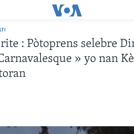
LTI
rite : Pòtoprens selebre 
Carnavalesque » yo nan Kè
toran