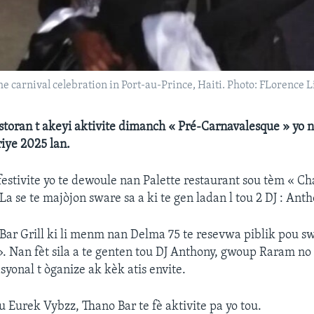
he carnival celebration in Port-au-Prince, Haiti. Photo: FLorence 
estoran t akeyi aktivite dimanch « Pré-Carnavalesque » yo 
iye 2025 lan.
 festivite yo te dewoule nan Palette restaurant sou tèm « C
a se te majòjon sware sa a ki te gen ladan l tou 2 DJ : Ant
ar Grill ki li menm nan Delma 75 te resevwa piblik pou swa
 ». Nan fèt sila a te genten tou DJ Anthony, gwoup Raram no 
syonal t òganize ak kèk atis envite.
u Eurek Vybzz, Thano Bar te fè aktivite pa yo tou.