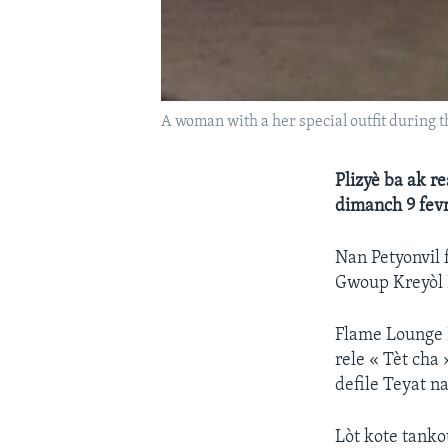
A woman with a her special outfit during t
Plizyè ba ak r
dimanch 9 fevr
​Nan Petyonvil
Gwoup Kreyòl L
Flame Lounge B
rele « Tèt cha
defile Teyat na
Lòt kote tanko