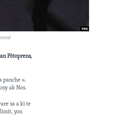
Lisené
nan Pòtoprens,
ha panche ».
hony ak Nos.
re sa a ki te
limit, yon