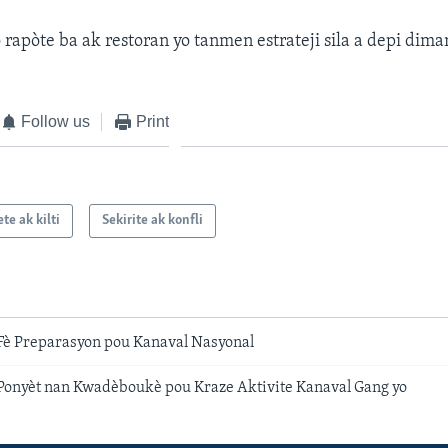
rapòte ba ak restoran yo tanmen estrateji sila a depi dima
Follow us
Print
te ak kilti
Sekirite ak konfli
 Fè Preparasyon pou Kanaval Nasyonal
onyèt nan Kwadèboukè pou Kraze Aktivite Kanaval Gang yo