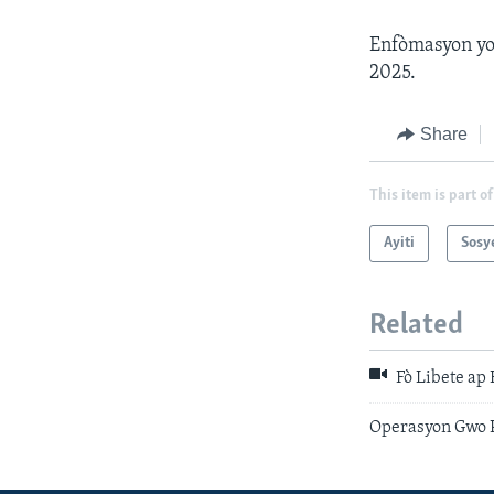
Enfòmasyon yo 
2025.
Share
This item is part of
Ayiti
Sosye
Related
Fò Libete ap
Operasyon Gwo P