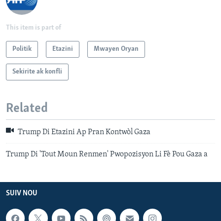
This item is part of
Politik
Etazini
Mwayen Oryan
Sekirite ak konfli
Related
Trump Di Etazini Ap Pran Kontwòl Gaza
Trump Di 'Tout Moun Renmen' Pwopozisyon Li Fè Pou Gaza a
SUIV NOU