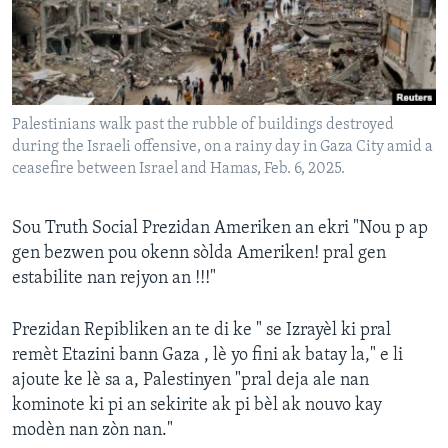
Languages
Palestinians walk past the rubble of buildings destroyed
during the Israeli offensive, on a rainy day in Gaza City amid a
ceasefire between Israel and Hamas, Feb. 6, 2025.
Sou Truth Social Prezidan Ameriken an ekri "Nou p ap
gen bezwen pou okenn sòlda Ameriken! pral gen
estabilite nan rejyon an !!!"
Prezidan Repibliken an te di ke " se Izrayèl ki pral
remèt Etazini bann Gaza , lè yo fini ak batay la," e li
ajoute ke lè sa a, Palestinyen "pral deja ale nan
kominote ki pi an sekirite ak pi bèl ak nouvo kay
modèn nan zòn nan."