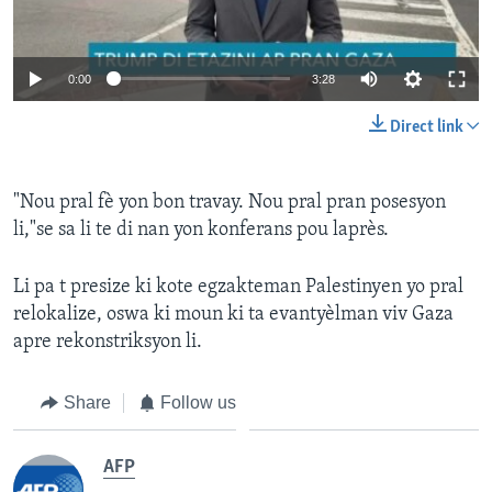
Auto
0:00
3:28
240p
Direct link
360p
Auto
240p
360p
480p
480p
"Nou pral fè yon bon travay. Nou pral pran posesyon
li,"se sa li te di nan yon konferans pou laprès.
720p
720p
1080p
1080p
Li pa t presize ki kote egzakteman Palestinyen yo pral
relokalize, oswa ki moun ki ta evantyèlman viv Gaza
apre rekonstriksyon li.
Share
Follow us
AFP