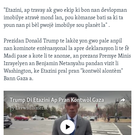
"Etazini, ap travay ak gwo ekip ki bon nan devlopman
imobilye atravè mond lan, pou kòmanse bati sa ki ta
youn nan pi bèl pwojè imobilye sou planèt la" .
Prezidan Donald Trump te lakòz yon gwo pale anpil
nan kominote entènasyonal la apre deklarasyon li te fè
Madi pase a kote li te anonse, an prezans Premye Minis
Izrayelyen an Benjamin Netanyahu pandan vizit li
Washington, ke Etazini pral pran "kontwòl alontèm"
Bann Gaza a.
Trump Di Etazini Ap Pran Kontwòl Gaza
by
Lavwadlamerik
No media source currently available