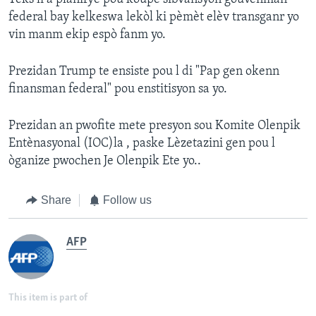
federal bay kelkeswa lekòl ki pèmèt elèv transganr yo
vin manm ekip espò fanm yo.
Prezidan Trump te ensiste pou l di "Pap gen okenn
finansman federal" pou enstitisyon sa yo.
Prezidan an pwofite mete presyon sou Komite Olenpik
Entènasyonal (IOC)la , paske Lèzetazini gen pou l
òganize pwochen Je Olenpik Ete yo..
Share
Follow us
AFP
This item is part of