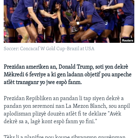
Languages
Soccer: Concacaf W Gold Cup-Brazil at USA
Prezidan ameriken an, Donald Trump, soti yon dekrè
Mèkredi 6 fevriye a ki gen ladann objetif pou anpeche
atlèt transganr yo jwe espò fanm.
Prezidan Repibliken an pandan li tap siyen dekrè a
pandan yon seremoni nan La Mezon Blanch, sou anpil
aplodisman plizyè douzèn atlèt fi te deklare "Avèk
dekrè sa a, lagè kont espò fanm yo fini."
Tèks li a planifye pou koupe sibvansyon gouvènman