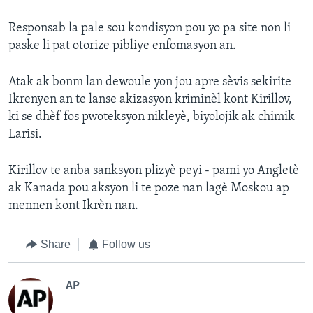
Responsab la pale sou kondisyon pou yo pa site non li
paske li pat otorize pibliye enfomasyon an.
Atak ak bonm lan dewoule yon jou apre sèvis sekirite
Ikrenyen an te lanse akizasyon kriminèl kont Kirillov,
ki se dhèf fos pwoteksyon nikleyè, biyolojik ak chimik
Larisi.
Kirillov te anba sanksyon plizyè peyi - pami yo Angletè
ak Kanada pou aksyon li te poze nan lagè Moskou ap
mennen kont Ikrèn nan.
Share
Follow us
AP