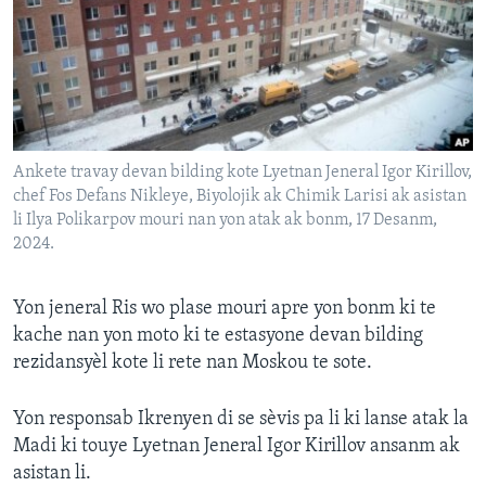
Languages
Ankete travay devan bilding kote Lyetnan Jeneral Igor Kirillov,
chef Fos Defans Nikleye, Biyolojik ak Chimik Larisi ak asistan
li Ilya Polikarpov mouri nan yon atak ak bonm, 17 Desanm,
2024.
Yon jeneral Ris wo plase mouri apre yon bonm ki te
kache nan yon moto ki te estasyone devan bilding
rezidansyèl kote li rete nan Moskou te sote.
Yon responsab Ikrenyen di se sèvis pa li ki lanse atak la
Madi ki touye Lyetnan Jeneral Igor Kirillov ansanm ak
asistan li.