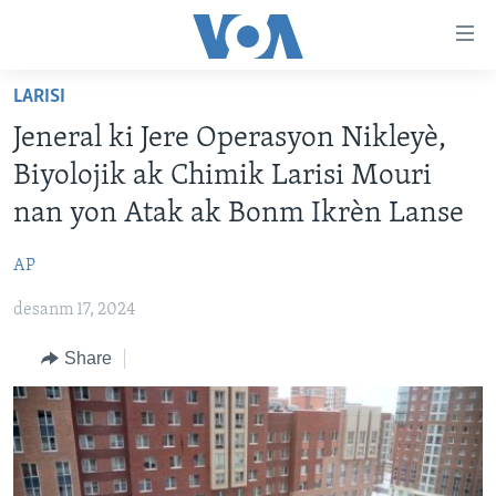
Accessibility
links
Skip
LARISI
to
AYITI
Jeneral ki Jere Operasyon Nikleyè,
main
LÈZETAZINI
content
Biyolojik ak Chimik Larisi Mouri
AMERIK LATIN
Skip
nan yon Atak ak Bonm Ikrèn Lanse
to
ENTÈNASYONAL
main
AP
VIDEO
Navigation
Skip
desanm 17, 2024
FLASHPOINT IKRÈN
to
Share
Search
Learning English
SUIV NOU