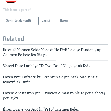
This item is part of
Sekirite ak konfli
Larisi
Ikrèn
Related
Ikrèn fè Konnen Sòlda Kore di Nò Pèdi Lavi yo Pandan y ap
Goumen Bò kote fòs Ris yo
Vasovi Di se Larisi yo "Ta Dwe Fòse" Negosye ak Kyiv
Larisi vize Enfrastrikti Ikrenyen ak yon Atak Masiv Misil
Kwazyè ak Dwòn
Larisi: Arestasyon yon Sitwayen Alman yo Akize pou Sabotaj
pou Kyèv
Ikrèn Egzije yon Sipò ki "Pi Fò" nan men Bèlen