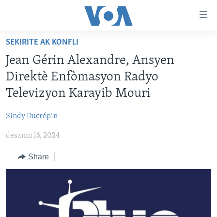
Accessibility
links
Skip
SEKIRITE AK KONFLI
to
AYITI
Jean Gérin Alexandre, Ansyen
main
LÈZETAZINI
content
Direktè Enfòmasyon Radyo
AMERIK LATIN
Skip
Televizyon Karayib Mouri
to
ENTÈNASYONAL
main
Sindy Ducrépin
VIDEO
Navigation
Skip
desanm 16, 2024
FLASHPOINT IKRÈN
to
Share
Search
Learning English
SUIV NOU