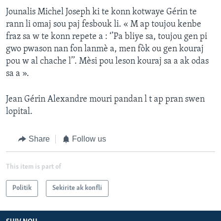
Jounalis Michel Joseph ki te konn kotwaye Gérin te
rann li omaj sou paj fesbouk li. « M ap toujou kenbe
fraz sa w te konn repete a : ‘’Pa bliye sa, toujou gen pi
gwo pwason nan fon lanmè a, men fòk ou gen kouraj
pou w al chache l’’. Mèsi pou leson kouraj sa a ak odas
sa a ».
Jean Gérin Alexandre mouri pandan l t ap pran swen
lopital.
Share
Follow us
This item is part of
Politik
Sekirite ak konfli