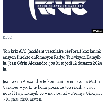
Languages
RTVC
Yon kriz AVC (accident vasculaire cérébral) koz lanmò
ansyen Direktè enfòmasyon Radyo Televizyon Karayib
la, Jean Gérin Alexandre, jou ki te jedi 12 desanm 2024
la.
Jean Gérin Alexandre te konn anime emisyon « Matin
Caraïbes » yo. Li te konn prezante tou ribrik « Tout
nouvèl Peyi Karayib yo » nan jounal « Premye Okazyon
» ki pase chak maten.