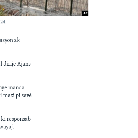
24.
rasyon ak
 dirije Ajans
remye manda
i mezi pi sevè
 ki responsab
wayaj.