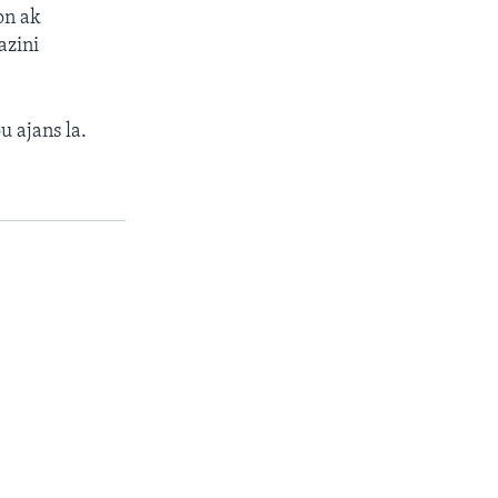
on ak
azini
u ajans la.