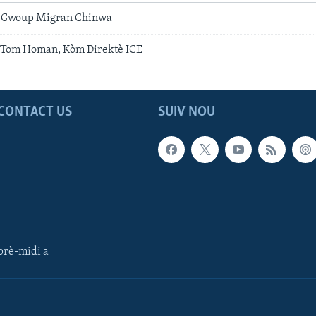
 Gwoup Migran Chinwa
Tom Homan, Kòm Direktè ICE
CONTACT US
SUIV NOU
rè-midi a