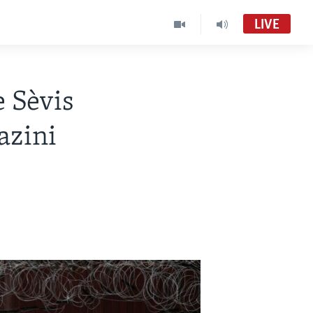
LIVE
 Sèvis
azini