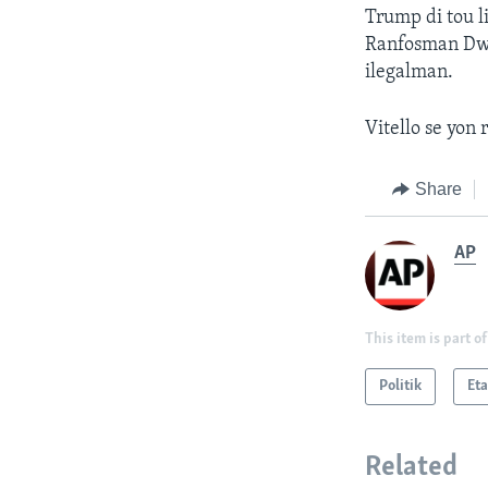
Trump di tou l
Ranfosman Dwan
ilegalman.
Vitello se yon 
Share
AP
This item is part of
Politik
Eta
Related