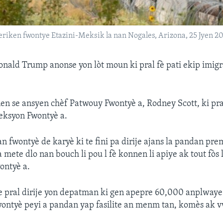
riken fwontye Etazini-Meksik la nan Nogales, Arizona, 25 Jyen 20
onald Trump anonse yon lòt moun ki pral fè pati ekip imig
n se ansyen chèf Patwouy Fwontyè a, Rodney Scott, ki pral
ksyon Fwontyè a.
jan fwontyè de karyè ki te fini pa dirije ajans la pandan p
 mete dlo nan bouch li pou l fè konnen li apiye ak tout fòs l
ontyè a.
 pral dirije yon depatman ki gen apepre 60,000 anplwaye
ontyè peyi a pandan yap fasilite an menm tan, komès ak v