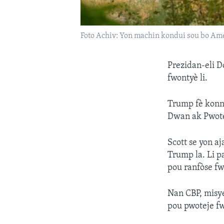
Foto Achiv: Yon machin kondui sou bo Ame
Prezidan-eli D
fwontyè li.
Trump fè konne
Dwan ak Pwote
Scott se yon a
Trump la. Li pa
pou ranfòse fw
Nan CBP, misye
pou pwoteje fw