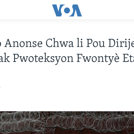
Anonse Chwa li Pou Dirije
ak Pwoteksyon Fwontyè Et
4