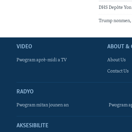
DHS Depòte Yon
Trump nonmen, 
VIDEO
ABOUT & 
Pwogram aprè-midi a TV
About Us
Contact Us
RADYO
Pwogram mitan jounen an
Pwogram ap
AKSESIBILITE