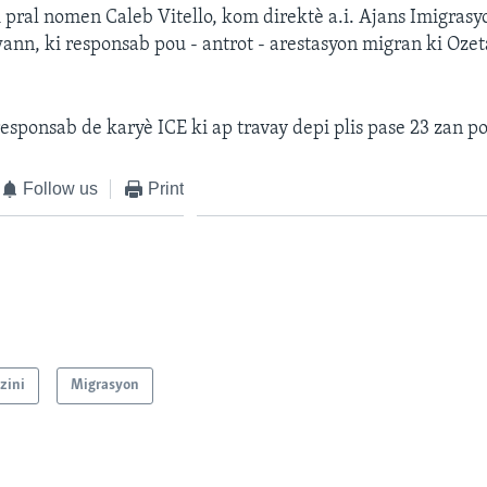
i pral nomen Caleb Vitello, kom direktè a.i. Ajans Imigrasy
n, ki responsab pou - antrot - arestasyon migran ki Ozet
responsab de karyè ICE ki ap travay depi plis pase 23 zan po
Follow us
Print
zini
Migrasyon