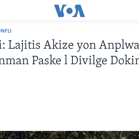
ONFLI
i: Lajitis Akize yon Anplw
nman Paske l Divilge Dok