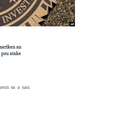
meriken an
n pou atake
emenn sa a nan