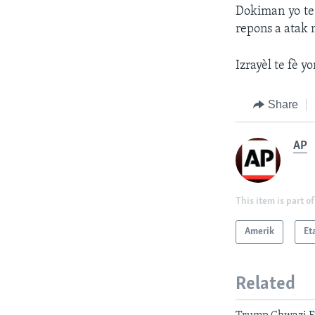
Dokiman yo te 
repons a atak 
Izrayèl te fè y
Share
AP
This item is part of
Amerik
Et
Related