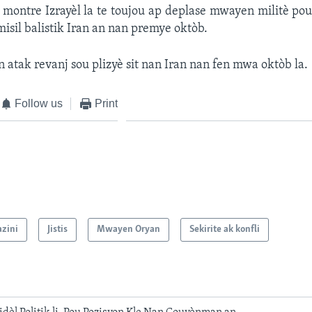
montre Izrayèl la te toujou ap deplase mwayen militè pou
misil balistik Iran an nan premye oktòb.
on atak revanj sou plizyè sit nan Iran nan fen mwa oktòb la.
Follow us
Print
azini
Jistis
Mwayen Oryan
Sekirite ak konfli