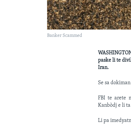
Banker Scammed
WASHINGTON (A
paske li te div
Iran.
Se sa dokiman 
FBI te arete 
Kanbòdj e li t
Li pa imedyatm