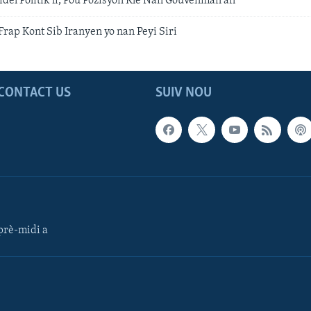
dèl Politik li, Pou Pozisyon Kle Nan Gouvènman an
 Frap Kont Sib Iranyen yo nan Peyi Siri
CONTACT US
SUIV NOU
rè-midi a