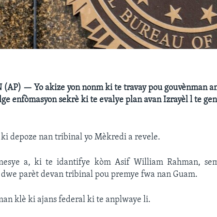
P) — Yo akize yon nonm ki te travay pou gouvènman a
ilge enfòmasyon sekrè ki te evalye plan avan Izrayèl l te ge
ki depoze nan tribinal yo Mèkredi a revele.
mesye a, ki te idantifye kòm Asif William Rahman, s
a dwe parèt devan tribinal pou premye fwa nan Guam.
an klè ki ajans federal ki te anplwaye li.