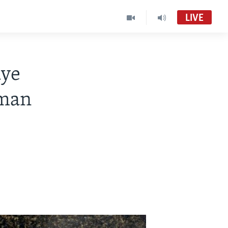
LIVE
aye
iman