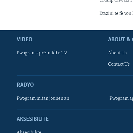
Trump Chwazi Fi
Etazini te fè yon
VIDEO
ABOUT & 
Pwogram aprè-midi a TV
About Us
Contact Us
RADYO
Pwogram mitan jounen an
Pwogram ap
AKSESIBILITE
Aksesibilite