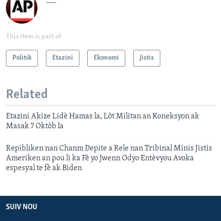
This item is part of
Politik
Etazini
Ekonomi
Jistis
Related
Etazini Akize Lidè Hamas la, Lòt Militan an Koneksyon ak
Masak 7 Oktòb la
Repibliken nan Chanm Depite a Rele nan Tribinal Minis Jistis
Ameriken an pou li ka Fè yo Jwenn Odyo Entèvyou Avoka
espesyal te fè ak Biden
SUIV NOU