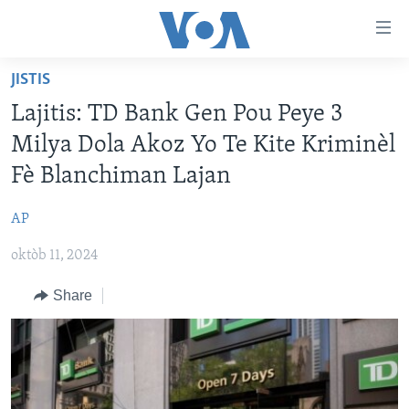
Accessibility
links
Skip
JISTIS
to
AYITI
Lajitis: TD Bank Gen Pou Peye 3
main
LÈZETAZINI
content
Milya Dola Akoz Yo Te Kite Kriminèl
AMERIK LATIN
Skip
Fè Blanchiman Lajan
to
ENTÈNASYONAL
main
AP
VIDEO
Navigation
Skip
oktòb 11, 2024
FLASHPOINT IKRÈN
to
Share
Search
Learning English
SUIV NOU