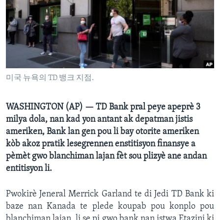
Languages
미국 뉴욕의 TD 뱅크 지점.
WASHINGTON (AP) — TD Bank pral peye apeprè 3
milya dola, nan kad yon antant ak depatman jistis
ameriken, Bank lan gen pou li bay otorite ameriken
kòb akoz pratik lesegrennen enstitisyon finansye a
pèmèt gwo blanchiman lajan fèt sou plizyè ane andan
entitisyon li.
Pwokirè Jeneral Merrick Garland te di Jedi TD Bank ki
baze nan Kanada te plede koupab pou konplo pou
blanchiman lajan, li se pi gwo bank nan istwa Etazini ki