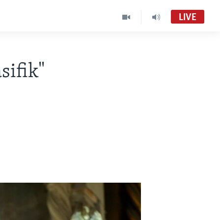
LIVE
ifik"