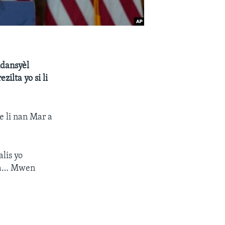
idansyèl
ilta yo si li
e li nan Mar a
lis yo
a a… Mwen