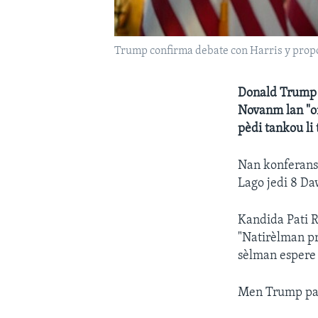
Trump confirma debate con Harris y prop
Donald Trump p
Novanm lan "onè
pèdi tankou li 
Nan konferans 
Lago jedi 8 Da
Kandida Pati R
"Natirèlman pr
sèlman espere 
Men Trump pat 