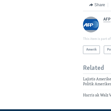
Share
AFP
This item is part of
Amerik
Po
Related
Lajistis Amerike
Politik Amerike
Harris ak Walz