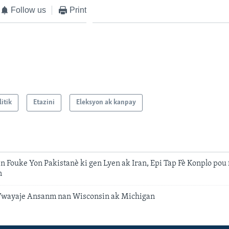
Follow us
Print
litik
Etazini
Eleksyon ak kanpay
n Fouke Yon Pakistanè ki gen Lyen ak Iran, Epi Tap Fè Konplo pou 
n
 Vwayaje Ansanm nan Wisconsin ak Michigan