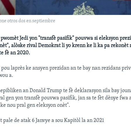
one otros dos en septiembre
womèt Jedi yon "transfè pasifik" pouvwa si eleksyon prez
t", alòske rival Demokrat li yo krenn ke li ka pa rekonèt rez
te fè an 2020.
pou laprès ke ansyen prezidan an te bay nan rezidans priv
wou a.
epibliken an Donald Trump te fè deklarasyon sila bay jouna
al gen yon transfè pouvwa pasifik, jan sa te fèt dènye fw
ke nou pral gen eleksyon onèt".
pale de atak 6 Janvye a sou Kapitòl la an 2021