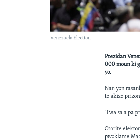
Venezuela Election
Prezidan Venez
000 moun ki ge
yo.
Nan yon rasanb
te akize prizon
"Fwa sa a pa pr
Otorite elektor
pwoklame Madu