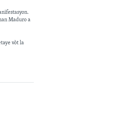
anifestasyon.
nman Maduro a
taye vòt la