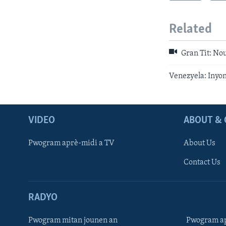
Related
Gran Tit: No
Venezyela: Inyo
VIDEO
ABOUT & 
Pwogram aprè-midi a TV
About Us
Contact Us
RADYO
Pwogram mitan jounen an
Pwogram ap