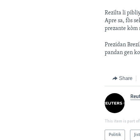
Rezilta li pib
Apre sa, fòs s
prezante kòm n
Prezidan Brezi
pandan gen kon
Share
Reu
This item is part of
Politik
Jis