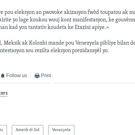
liye pou eleksyon an pwovoke akizasyon fwòd toupatou ak m
ekirite yo lage koukou wouj kont manifestasyon, ke gouvè
an kad yon tantativ koudeta ke Etazini apiye.=
l, Meksik ak Kolonbi mande pou Venezyela pibliye bilan de
testasyon sou rezilta eleksyon prezidansyèl yo.
Follow us
Print
ters
tis
Amerik di Sid
Venezyela