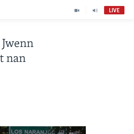
LIVE
 Jwenn
t nan