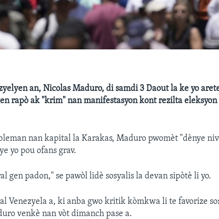
yelyen an, Nicolas Maduro, di samdi 3 Daout la ke yo aret
n rapò ak "krim" nan manifestasyon kont rezilta eleksyon
leman nan kapital la Karakas, Maduro pwomèt "dènye nivo 
ye yo pou ofans grav.
al gen padon," se pawòl lidè sosyalis la devan sipòtè li yo.
al Venezyela a, ki anba gwo kritik kòmkwa li te favorize sos
ro venkè nan vòt dimanch pase a.