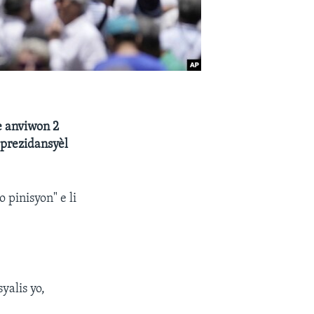
e anviwon 2
 prezidansyèl
pinisyon" e li
yalis yo,