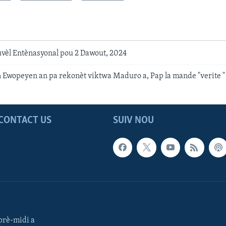
uvèl Entènasyonal pou 2 Dawout, 2024
n Ewopeyen an pa rekonèt viktwa Maduro a, Pap la mande "verite "
CONTACT US
SUIV NOU
rè-midi a