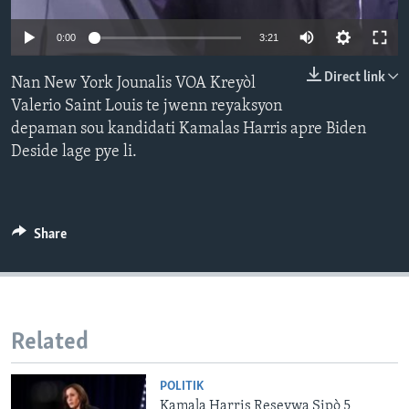
Languages
0:00
3:21
Direct link
Nan New York Jounalis VOA Kreyòl
Valerio Saint Louis te jwenn reyaksyon
depaman sou kandidati Kamalas Harris apre Biden
Deside lage pye li.
Share
Related
POLITIK
Kamala Harris Resevwa Sipò 5