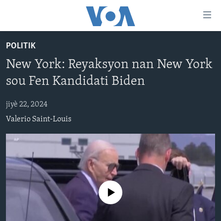
Accessibility
links
Skip
POLITIK
to
AYITI
New York: Reyaksyon nan New York
main
LÈZETAZINI
content
sou Fen Kandidati Biden
AMERIK LATIN
Skip
to
jiyè 22, 2024
ENTÈNASYONAL
main
Valerio Saint-Louis
VIDEO
Navigation
Skip
FLASHPOINT IKRÈN
to
Search
Learning English
No media source currently available
SUIV NOU