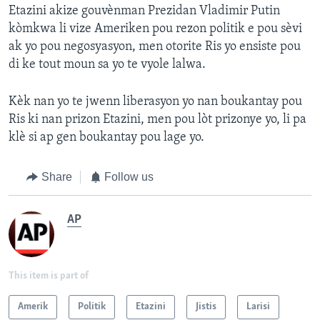
Etazini akize gouvènman Prezidan Vladimir Putin
kòmkwa li vize Ameriken pou rezon politik e pou sèvi
ak yo pou negosyasyon, men otorite Ris yo ensiste pou
di ke tout moun sa yo te vyole lalwa.
Kèk nan yo te jwenn liberasyon yo nan boukantay pou
Ris ki nan prizon Etazini, men pou lòt prizonye yo, li pa
klè si ap gen boukantay pou lage yo.
Share
Follow us
AP
This item is part of
Amerik
Politik
Etazini
Jistis
Larisi