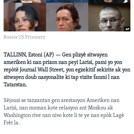
Languages
Russia US Prisoners
TALLINN, Estoni (AP) — Gen plizyè sitwayen
ameriken ki nan prizon nan peyi Larisi, pami yo yon
repòtè Journal Wall Street, yon egzekitif sekirite ak yon
sitwayen doub nasyonalite ki tap vizite fanmi l nan
Tatarstan.
Sèjousi se tanzantan gen arestasyon Ameriken nan
Larisi, nan moman kote relasyon ant Moskou ak
Washington rive nan nivo kote li te ye nan epòk Lagè
Frèt la.