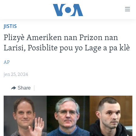
Accessibility
links
Skip
JISTIS
to
AYITI
Plizyè Ameriken nan Prizon nan
main
LÈZETAZINI
content
Larisi, Posiblite pou yo Lage a pa klè
AMERIK LATIN
Skip
to
AP
ENTÈNASYONAL
main
jen 25, 2024
VIDEO
Navigation
Skip
FLASHPOINT IKRÈN
Share
to
Search
Learning English
SUIV NOU