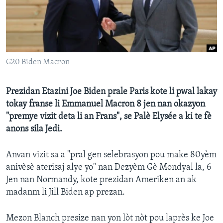
Languages
G20 Biden Macron
Prezidan Etazini Joe Biden prale Paris kote li pwal lakay
tokay franse li Emmanuel Macron 8 jen nan okazyon
"premye vizit deta li an Frans", se Palè Elysée a ki te fè
anons sila Jedi.
Anvan vizit sa a "pral gen selebrasyon pou make 80yèm
anivèsè aterisaj alye yo" nan Dezyèm Gè Mondyal la, 6
Jen nan Normandy, kote prezidan Ameriken an ak
madanm li Jill Biden ap prezan.
Mezon Blanch presize nan yon lòt nòt pou laprès ke Joe