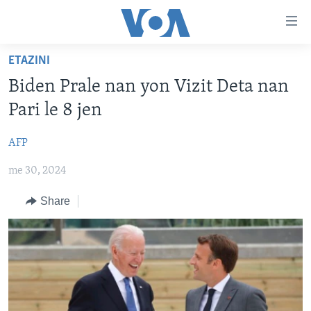
Accessibility
links
Skip
ETAZINI
to
AYITI
Biden Prale nan yon Vizit Deta nan
main
LÈZETAZINI
content
Pari le 8 jen
AMERIK LATIN
Skip
to
AFP
ENTÈNASYONAL
main
me 30, 2024
VIDEO
Navigation
Skip
FLASHPOINT IKRÈN
Share
to
Search
Learning English
SUIV NOU