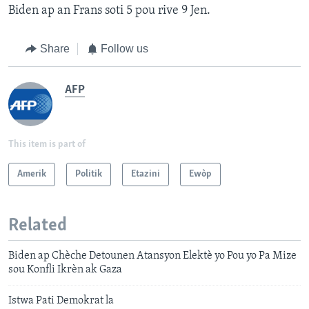
Biden ap an Frans soti 5 pou rive 9 Jen.
Share
Follow us
AFP
This item is part of
Amerik
Politik
Etazini
Ewòp
Related
Biden ap Chèche Detounen Atansyon Elektè yo Pou yo Pa Mize
sou Konfli Ikrèn ak Gaza
Istwa Pati Demokrat la