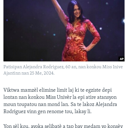
Patisipan Alejandra Rodriguez, 60 an, nan konkou Miss Inive
Ajantinn nan 25 Me, 2024.
Viktwa mamzèl elimine limit laj ki te egziste depi
lontan nan konkou Miss Univèr la epi atire atansyon
moun toupatou nan mond lan. Sa te lakoz Alejandra
Rodriguez vinn gen renome tou, lakay li.
Yon sèl kou, avoka selibatè a tap bay medam yo konsèy