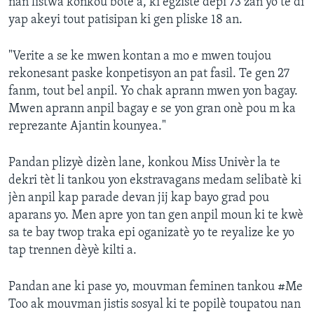
nan listwa konkou bote a, ki egziste depi 73 zan yo te di
yap akeyi tout patisipan ki gen pliske 18 an.
"Verite a se ke mwen kontan a mo e mwen toujou
rekonesant paske konpetisyon an pat fasil. Te gen 27
fanm, tout bel anpil. Yo chak aprann mwen yon bagay.
Mwen aprann anpil bagay e se yon gran onè pou m ka
reprezante Ajantin kounyea."
Pandan plizyè dizèn lane, konkou Miss Univèr la te
dekri tèt li tankou yon ekstravagans medam selibatè ki
jèn anpil kap parade devan jij kap bayo grad pou
aparans yo. Men apre yon tan gen anpil moun ki te kwè
sa te bay twop traka epi oganizatè yo te reyalize ke yo
tap trennen dèyè kilti a.
Pandan ane ki pase yo, mouvman feminen tankou #Me
Too ak mouvman jistis sosyal ki te popilè toupatou nan