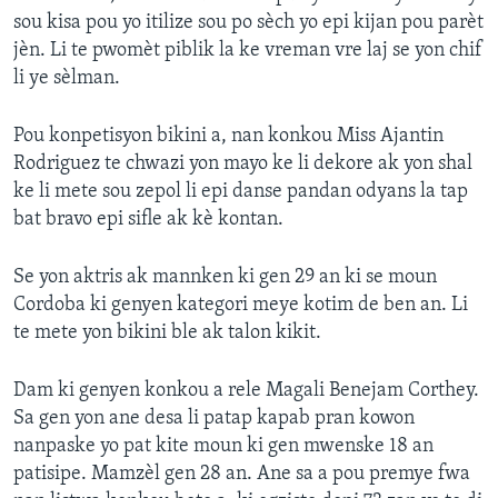
sou kisa pou yo itilize sou po sèch yo epi kijan pou parèt
jèn. Li te pwomèt piblik la ke vreman vre laj se yon chif
li ye sèlman.
Pou konpetisyon bikini a, nan konkou Miss Ajantin
Rodriguez te chwazi yon mayo ke li dekore ak yon shal
ke li mete sou zepol li epi danse pandan odyans la tap
bat bravo epi sifle ak kè kontan.
Se yon aktris ak mannken ki gen 29 an ki se moun
Cordoba ki genyen kategori meye kotim de ben an. Li
te mete yon bikini ble ak talon kikit.
Dam ki genyen konkou a rele Magali Benejam Corthey.
Sa gen yon ane desa li patap kapab pran kowon
nanpaske yo pat kite moun ki gen mwenske 18 an
patisipe. Mamzèl gen 28 an. Ane sa a pou premye fwa