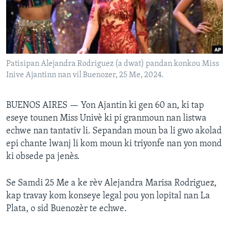
Languages
Patisipan Alejandra Rodriguez (a dwat) pandan konkou Miss
Inive Ajantinn nan vil Buenozer, 25 Me, 2024.
BUENOS AIRES —
Yon Ajantin ki gen 60 an, ki tap
eseye tounen Miss Univè ki pi granmoun nan listwa
echwe nan tantativ li. Sepandan moun ba li gwo akolad
epi chante lwanj li kom moun ki triyonfe nan yon mond
ki obsede pa jenès.
Se Samdi 25 Me a ke rèv Alejandra Marisa Rodriguez,
kap travay kom konseye legal pou yon lopital nan La
Plata, o sid Buenozèr te echwe.