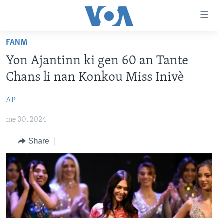
Accessibility
links
Skip
FANM
to
AYITI
Yon Ajantinn ki gen 60 an Tante
main
LÈZETAZINI
content
Chans li nan Konkou Miss Inivè
AMERIK LATIN
Skip
to
AP
ENTÈNASYONAL
main
me 30, 2024
VIDEO
Navigation
Skip
FLASHPOINT IKRÈN
Share
to
Search
Learning English
SUIV NOU