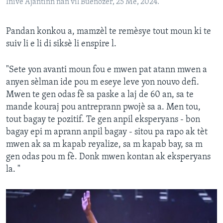
Inive Ajantinn nan vil Buenozer, 25 Me, 2024.
Pandan konkou a, mamzèl te remèsye tout moun ki te
suiv li e li di siksè li enspire l.
"Sete yon avanti moun fou e mwen pat atann mwen a
anyen sèlman ide pou m eseye leve yon nouvo defi.
Mwen te gen odas fè sa paske a laj de 60 an, sa te
mande kouraj pou antreprann pwojè sa a. Men tou,
tout bagay te pozitif. Te gen anpil eksperyans - bon
bagay epi m aprann anpil bagay - sitou pa rapo ak tèt
mwen ak sa m kapab reyalize, sa m kapab bay, sa m
gen odas pou m fè. Donk mwen kontan ak eksperyans
la. "