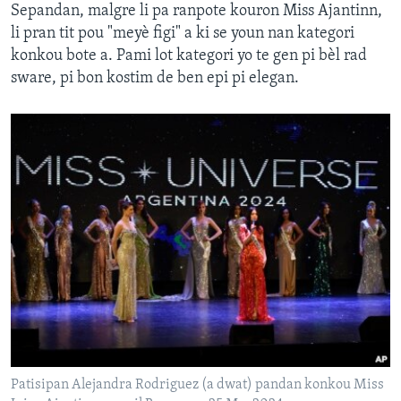
Sepandan, malgre li pa ranpote kouron Miss Ajantinn,
li pran tit pou "meyè figi" a ki se youn nan kategori
konkou bote a. Pami lot kategori yo te gen pi bèl rad
sware, pi bon kostim de ben epi pi elegan.
Patisipan Alejandra Rodriguez (a dwat) pandan konkou Miss