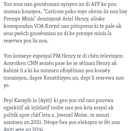
Yon sous nan gouvènman ayisyen an di AFP ke pou
moman kounyea, “Caricom poko voye okenn lis non bay
Premye Minis" demisyonè Ariel Henry, alòske
korespondan VOA Kreyol nan pòtoprens ki te pale ak
sous pwòch gouvènman an di ke premye minis la
resevwa yon lis non.
Yon konseye espesyal PM Henry te di chèn televizyon
Ameriken CNN semèn pase ke se sèlman Henry ak
kabinè li a ki ka nonmen ofisyèlman yon konsèy
tranzisyon, dapre Konstitisyon an, depi li resevwa non
yo.
Peyi Karayib la (Ayiti) ki gen yon vid nan pouvwa
egzekitif ak lejislatif tonbe nan yon kriz sosyal ak
politik apre chèf leta a, Jovenel Moïse, te mouri
asasinen an 2021. Dènye fwa yon eleksyon te fèt ann
Ayiti sete an 2016.