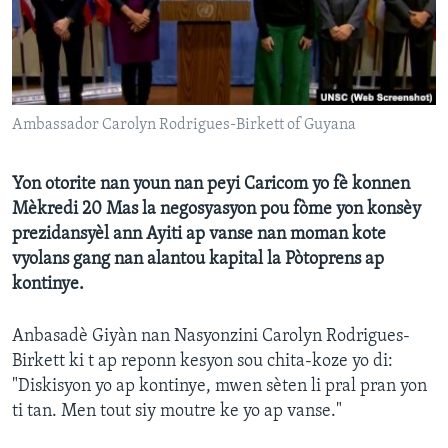
Languages
Ambassador Carolyn Rodrigues-Birkett of Guyana
Yon otorite nan youn nan peyi Caricom yo fè konnen
Mèkredi 20 Mas la negosyasyon pou fòme yon konsèy
prezidansyèl ann Ayiti ap vanse nan moman kote
vyolans gang nan alantou kapital la Pòtoprens ap
kontinye.
Anbasadè Giyàn nan Nasyonzini Carolyn Rodrigues-
Birkett ki t ap reponn kesyon sou chita-koze yo di:
"Diskisyon yo ap kontinye, mwen sèten li pral pran yon
ti tan. Men tout siy moutre ke yo ap vanse."