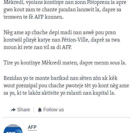
Mèkredi, vyolans kontinye nan zonn Pòtoprens la apre
gwo kout zam te chante pandan lannwit la, dapre sa
temwen te fè AFP konnen.
Nèg ame ap chache depi madi nan aswè pou pran
kontwòl plizyè katye nan Pétion-Ville, daprè sa twa
moun ki rete nan vil sa di AFP.
Tire yo kontinye Mèkredi maten, dapre menm sous la.
Rezidan yo te monte barikad nan sèten zòn ak kèk
wout prensipal pou chache pwoteje tèt yo kont nèg ame
sa yo, ki te lakòz aktivite yo ralanti nan kapital la.
Share
Follow us
AFP