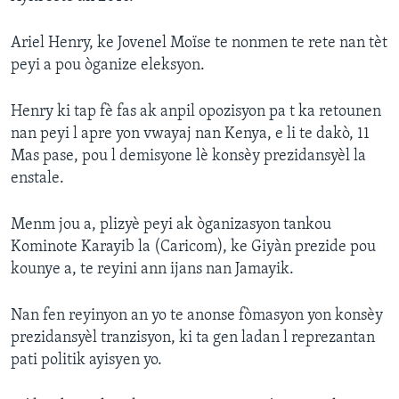
Ariel Henry, ke Jovenel Moïse te nonmen te rete nan tèt
peyi a pou òganize eleksyon.
Henry ki tap fè fas ak anpil opozisyon pa t ka retounen
nan peyi l apre yon vwayaj nan Kenya, e li te dakò, 11
Mas pase, pou l demisyone lè konsèy prezidansyèl la
enstale.
Menm jou a, plizyè peyi ak òganizasyon tankou
Kominote Karayib la (Caricom), ke Giyàn prezide pou
kounye a, te reyini ann ijans nan Jamayik.
Nan fen reyinyon an yo te anonse fòmasyon yon konsèy
prezidansyèl tranzisyon, ki ta gen ladan l reprezantan
pati politik ayisyen yo.