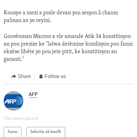
Kounye a mezi a prale devan yon sesyon 2 chanm
palman an yo reyini.
Gouvènman Macron a vle amande Atik 34 konstitisyon
an pou presize ke "lalwa detèmine kondisyon pou fanm
ekzèse libète yo pou jete pitit, ke konstitisyon an
garanti."
Share
Follow us
AFP
This item is part of
Fanm
Sekirite ak konfli