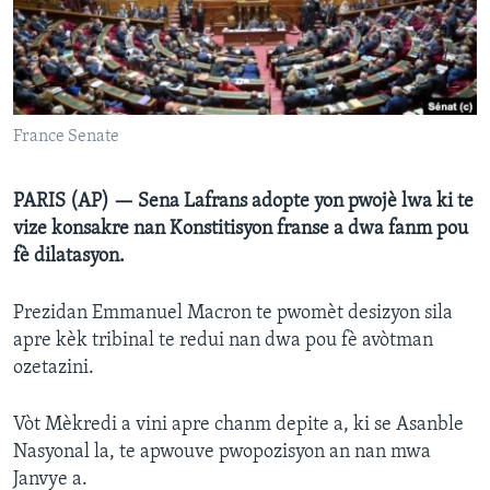
Languages
France Senate
PARIS (AP) — Sena Lafrans adopte yon pwojè lwa ki te
vize konsakre nan Konstitisyon franse a dwa fanm pou
fè dilatasyon.
Prezidan Emmanuel Macron te pwomèt desizyon sila
apre kèk tribinal te redui nan dwa pou fè avòtman
ozetazini.
Vòt Mèkredi a vini apre chanm depite a, ki se Asanble
Nasyonal la, te apwouve pwopozisyon an nan mwa
Janvye a.