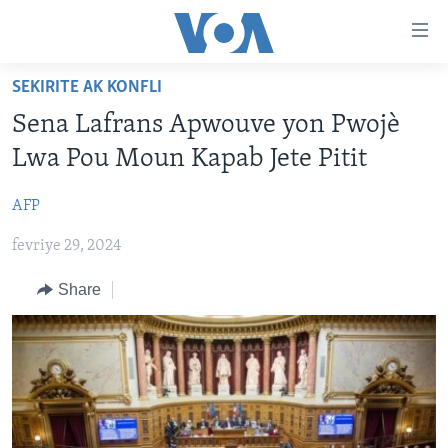
Accessibility
links
Skip
SEKIRITE AK KONFLI
to
AYITI
Sena Lafrans Apwouve yon Pwojè
main
LÈZETAZINI
content
Lwa Pou Moun Kapab Jete Pitit
AMERIK LATIN
Skip
to
AFP
ENTÈNASYONAL
main
fevriye 29, 2024
VIDEO
Navigation
Skip
FLASHPOINT IKRÈN
Share
to
Search
Learning English
SUIV NOU