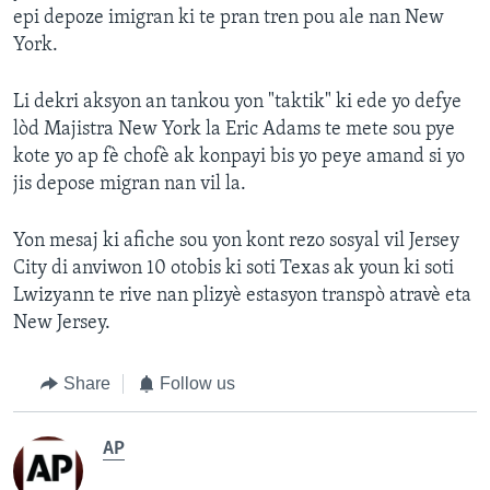
epi depoze imigran ki te pran tren pou ale nan New
York.
Li dekri aksyon an tankou yon "taktik" ki ede yo defye
lòd Majistra New York la Eric Adams te mete sou pye
kote yo ap fè chofè ak konpayi bis yo peye amand si yo
jis depose migran nan vil la.
Yon mesaj ki afiche sou yon kont rezo sosyal vil Jersey
City di anviwon 10 otobis ki soti Texas ak youn ki soti
Lwizyann te rive nan plizyè estasyon transpò atravè eta
New Jersey.
Share
Follow us
AP