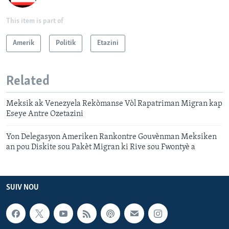
This item is part of
Amerik
Politik
Etazini
Related
Meksik ak Venezyela Rekòmanse Vòl Rapatriman Migran kap
Eseye Antre Ozetazini
Yon Delegasyon Ameriken Rankontre Gouvènman Meksiken
an pou Diskite sou Pakèt Migran ki Rive sou Fwontyè a
SUIV NOU