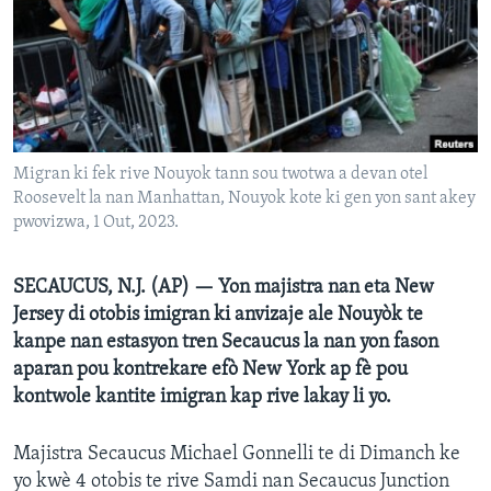
Languages
Migran ki fek rive Nouyok tann sou twotwa a devan otel
Roosevelt la nan Manhattan, Nouyok kote ki gen yon sant akey
pwovizwa, 1 Out, 2023.
SECAUCUS, N.J. (AP) — Yon majistra nan eta New
Jersey di otobis imigran ki anvizaje ale Nouyòk te
kanpe nan estasyon tren Secaucus la nan yon fason
aparan pou kontrekare efò New York ap fè pou
kontwole kantite imigran kap rive lakay li yo.
Majistra Secaucus Michael Gonnelli te di Dimanch ke
yo kwè 4 otobis te rive Samdi nan Secaucus Junction