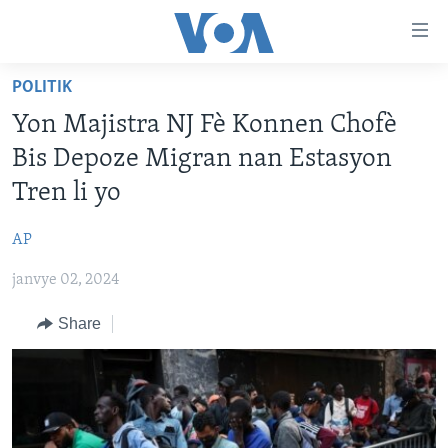
Accessibility
links
Skip
POLITIK
to
AYITI
Yon Majistra NJ Fè Konnen Chofè
main
LÈZETAZINI
content
Bis Depoze Migran nan Estasyon
AMERIK LATIN
Skip
Tren li yo
to
ENTÈNASYONAL
main
AP
VIDEO
Navigation
Skip
janvye 02, 2024
FLASHPOINT IKRÈN
to
Share
Search
Learning English
SUIV NOU