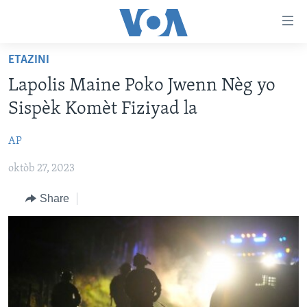
Accessibility
links
Skip
ETAZINI
to
AYITI
Lapolis Maine Poko Jwenn Nèg yo
main
LÈZETAZINI
content
Sispèk Komèt Fiziyad la
AMERIK LATIN
Skip
to
AP
ENTÈNASYONAL
main
oktòb 27, 2023
VIDEO
Navigation
Skip
FLASHPOINT IKRÈN
Share
to
Search
Learning English
SUIV NOU