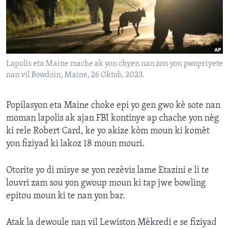
Languages
Lapolis eta Maine mache ak yon chyen nan zon yon pwopriyete
nan vil Bowdoin, Maine, 26 Oktob, 2023.
Popilasyon eta Maine choke epi yo gen gwo kè sote nan
moman lapolis ak ajan FBI kontinye ap chache yon nèg
ki rele Robert Card, ke yo akize kòm moun ki komèt
yon fiziyad ki lakoz 18 moun mouri.
Otorite yo di misye se yon rezèvis lame Etazini e li te
louvri zam sou yon gwoup moun ki tap jwe bowling
epitou moun ki te nan yon bar.
Atak la dewoule nan vil Lewiston Mèkredi e se fiziyad