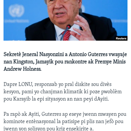
Languages
Sekretè Jeneral Nasyonzini a Antonio Guterres vwayaje
nan Kingston, Jamayik pou rankontre ak Premye Minis
Andrew Holness.
Dapre LONU, responsab yo pral diskite sou divès
kesyon, pami yo chanjman klimatik ki poze pwoblèm
pou Karayib la epi sityasyon an nan peyi dAyiti.
Pa rapò ak Ayiti, Guterres ap eseye jwenn mwayen pou
kominote entènasyonal la patisipe pi plis nan jefò pou
jwenn yon solisyon pou kriz ensekirite a.