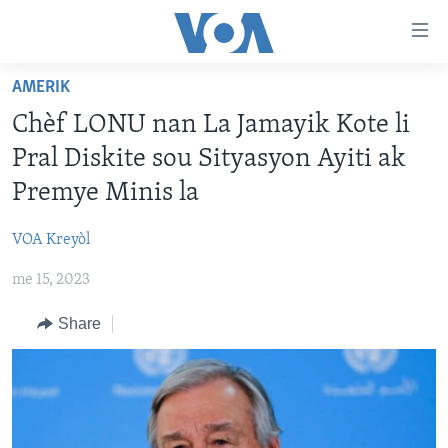
Accessibility
links
Skip
AMERIK
to
AYITI
Chèf LONU nan La Jamayik Kote li
main
LÈZETAZINI
content
Pral Diskite sou Sityasyon Ayiti ak
AMERIK LATIN
Skip
Premye Minis la
to
ENTÈNASYONAL
main
VOA Kreyòl
VIDEO
Navigation
Skip
me 15, 2023
FLASHPOINT IKRÈN
to
Share
Search
Learning English
SUIV NOU