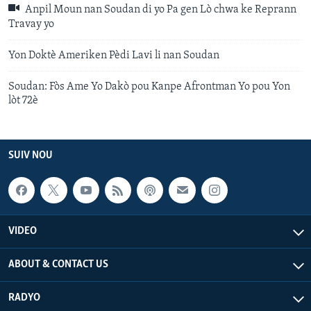
Anpil Moun nan Soudan di yo Pa gen Lò chwa ke Reprann
Travay yo
Yon Doktè Ameriken Pèdi Lavi li nan Soudan
Soudan: Fòs Ame Yo Dakò pou Kanpe Afrontman Yo pou Yon
lòt 72è
SUIV NOU
VIDEO
ABOUT & CONTACT US
RADYO