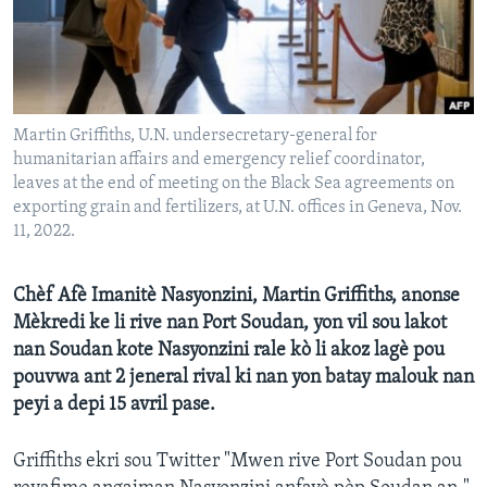
Languages
Martin Griffiths, U.N. undersecretary-general for
humanitarian affairs and emergency relief coordinator,
leaves at the end of meeting on the Black Sea agreements on
exporting grain and fertilizers, at U.N. offices in Geneva, Nov.
11, 2022.
Chèf Afè Imanitè Nasyonzini, Martin Griffiths, anonse
Mèkredi ke li rive nan Port Soudan, yon vil sou lakot
nan Soudan kote Nasyonzini rale kò li akoz lagè pou
pouvwa ant 2 jeneral rival ki nan yon batay malouk nan
peyi a depi 15 avril pase.
Griffiths ekri sou Twitter "Mwen rive Port Soudan pou