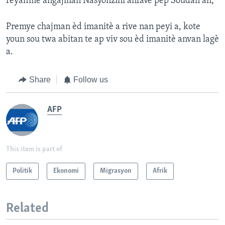
reyafime angajman Nasyonzini anfavè pèp Soudan an,"
Premye chajman èd imanitè a rive nan peyi a, kote
youn sou twa abitan te ap viv sou èd imanitè anvan lagè
a.
Share
Follow us
AFP
This item is part of
Politik
Ekonomi
Migrasyon
Afrik
Related