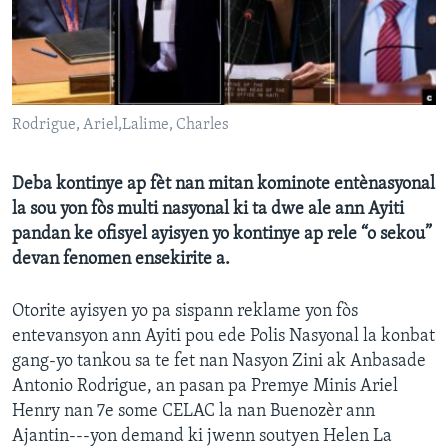
Languages
Rodrigue, Ariel,Lalime, Charles
Deba kontinye ap fèt nan mitan kominote entènasyonal
la sou yon fòs multi nasyonal ki ta dwe ale ann Ayiti
pandan ke ofisyel ayisyen yo kontinye ap rele “o sekou”
devan fenomen ensekirite a.
Otorite ayisyen yo pa sispann reklame yon fòs
entevansyon ann Ayiti pou ede Polis Nasyonal la konbat
gang-yo tankou sa te fet nan Nasyon Zini ak Anbasade
Antonio Rodrigue, an pasan pa Premye Minis Ariel
Henry nan 7e some CELAC la nan Buenozèr ann
Ajantin---yon demand ki jwenn soutyen Helen La