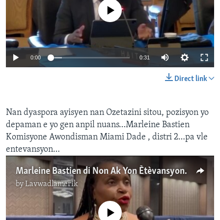
No media source currently available
0:00
0:31
Direct link
Nan dyaspora ayisyen nan Ozetazini sitou, pozisyon yo
depaman e yo gen anpil nuans…Marleine Bastien
Komisyone Awondisman Miami Dade , distri 2…pa vle
entevansyon…
Marleine Bastien di Non Ak Yon Ètèvansyon an Ayiti
by
Lavwadlamerik
No media source currently available