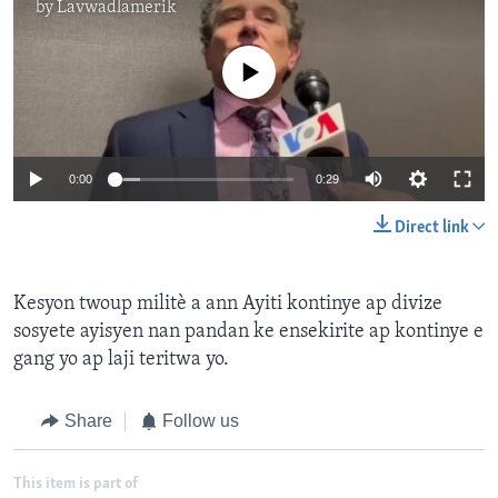
by
Lavwadlamerik
No media source currently available
0:00
0:29
Direct link
Kesyon twoup militè a ann Ayiti kontinye ap divize
sosyete ayisyen nan pandan ke ensekirite ap kontinye e
gang yo ap laji teritwa yo.
Share
Follow us
This item is part of