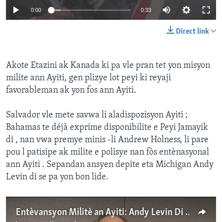
0:00
0:33
Direct link
Akote Etazini ak Kanada ki pa vle pran tet yon misyon
milite ann Ayiti, gen plizye lot peyi ki reyaji
favorableman ak yon fos ann Ayiti.
Salvador vle mete savwa li aladispozisyon Ayiti ;
Bahamas te déjà exprime disponibilite e Peyi Jamayik
di , nan vwa premye minis -li Andrew Holness, li pare
pou l patisipe ak milite e polisye nan fòs entènasyonal
ann Ayiti . Sepandan ansyen depite eta Michigan Andy
Levin di se pa yon bon lide.
Entèvansyon Militè an Ayiti: Andy Levin Di Se pa Yon Bon Ide