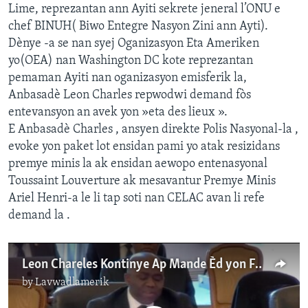
Lime, reprezantan ann Ayiti sekrete jeneral l’ONU e
chef BINUH( Biwo Entegre Nasyon Zini ann Ayti).
Dènye -a se nan syej Oganizasyon Eta Ameriken
yo(OEA) nan Washington DC kote reprezantan
pemaman Ayiti nan oganizasyon emisferik la,
Anbasadè Leon Charles repwodwi demand fòs
entevansyon an avek yon »eta des lieux ».
E Anbasadè Charles , ansyen direkte Polis Nasyonal-la ,
evoke yon paket lot ensidan pami yo atak resizidans
premye minis la ak ensidan aewopo entenasyonal
Toussaint Louverture ak mesavantur Premye Minis
Ariel Henri-a le li tap soti nan CELAC avan li refe
demand la .
Leon Chareles Kontinye Ap Mande Èd yon Fòs Etranjè
by
Lavwadlamerik