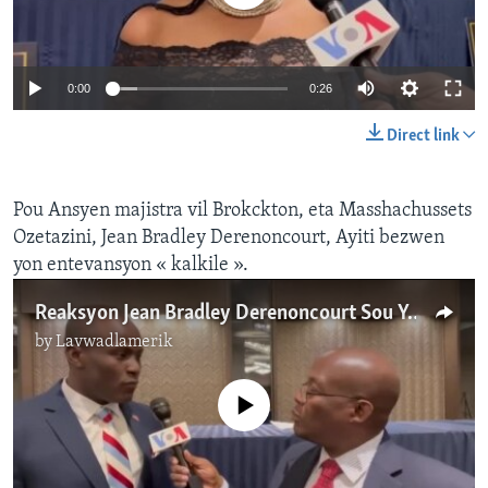
0:00
0:26
Direct link
Pou Ansyen majistra vil Brokckton, eta Masshachussets
Ozetazini, Jean Bradley Derenoncourt, Ayiti bezwen
yon entevansyon « kalkile ».
Reaksyon Jean Bradley Derenoncourt Sou Yon Evantyèl Entèvensyo Militè an Ayiti
by
Lavwadlamerik
No media source currently available