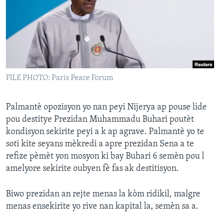
Languages
FILE PHOTO: Paris Peace Forum
Palmantè opozisyon yo nan peyi Nijerya ap pouse lide
pou destitye Prezidan Muhammadu Buhari poutèt
kondisyon sekirite peyi a k ap agrave. Palmantè yo te
soti kite seyans mèkredi a apre prezidan Sena a te
refize pèmèt yon mosyon ki bay Buhari 6 semèn pou l
amelyore sekirite oubyen fè fas ak destitisyon.
Biwo prezidan an rejte menas la kòm ridikil, malgre
menas ensekirite yo rive nan kapital la, semèn sa a.