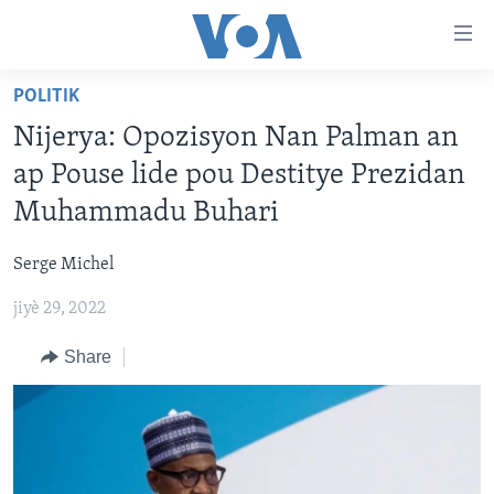
Accessibility
links
Skip
POLITIK
to
AYITI
Nijerya: Opozisyon Nan Palman an
main
LÈZETAZINI
content
ap Pouse lide pou Destitye Prezidan
AMERIK LATIN
Skip
Muhammadu Buhari
to
ENTÈNASYONAL
main
Serge Michel
VIDEO
Navigation
Skip
jiyè 29, 2022
FLASHPOINT IKRÈN
to
Share
Search
Learning English
SUIV NOU