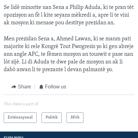
Se lidè minorite nan Sena a Philip Aduda, ki te pran tèt
opozisyon an fè l kite seyans mèkredi a, apre li te vini
ak mosyon ki menase pou destitye prezidan an.
Men prezidan Sena a, Ahmed Lawan, ki se manm pati
majorite ki rele Kongrè Tout Pwogresis yo ki gen abreje
ann angle APC, te fèmen mosyon an touswit e pase nan
lòt sijè. Li di Aduda te dwe pale de mosyon an ak li
dabò anvan li te prezante l devan palmantè yo.
Share
Follow us
This item is part of
Entènasyonal
Politik
Afrik