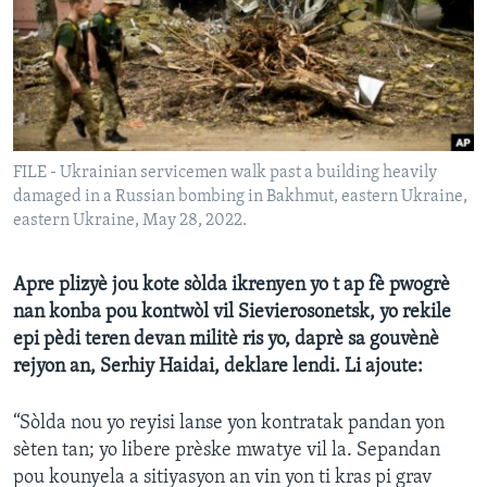
Languages
FILE - Ukrainian servicemen walk past a building heavily
damaged in a Russian bombing in Bakhmut, eastern Ukraine,
eastern Ukraine, May 28, 2022.
Apre plizyè jou kote sòlda ikrenyen yo t ap fè pwogrè
nan konba pou kontwòl vil Sievierosonetsk, yo rekile
epi pèdi teren devan militè ris yo, daprè sa gouvènè
rejyon an, Serhiy Haidai, deklare lendi. Li ajoute:
“Sòlda nou yo reyisi lanse yon kontratak pandan yon
sèten tan; yo libere prèske mwatye vil la. Sepandan
pou kounyela a sitiyasyon an vin yon ti kras pi grav