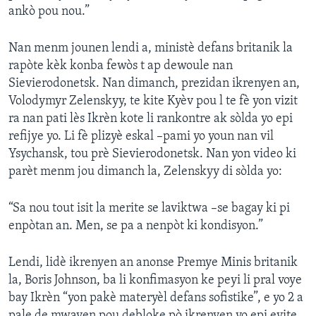
ankò pou nou.”
Nan menm jounen lendi a, ministè defans britanik la
rapòte kèk konba fewòs t ap dewoule nan
Sievierodonetsk. Nan dimanch, prezidan ikrenyen an,
Volodymyr Zelenskyy, te kite Kyèv pou l te fè yon vizit
ra nan pati lès Ikrèn kote li rankontre ak sòlda yo epi
refijye yo. Li fè plizyè eskal –pami yo youn nan vil
Ysychansk, tou prè Sievierodonetsk. Nan yon video ki
parèt menm jou dimanch la, Zelenskyy di sòlda yo:
“Sa nou tout isit la merite se laviktwa –se bagay ki pi
enpòtan an. Men, se pa a nenpòt ki kondisyon.”
Lendi, lidè ikrenyen an anonse Premye Minis britanik
la, Boris Johnson, ba li konfimasyon ke peyi li pral voye
bay Ikrèn “yon pakè materyèl defans sofistike”, e yo 2 a
pale de mwayen pou debloke pò ikrenyen yo epi evite