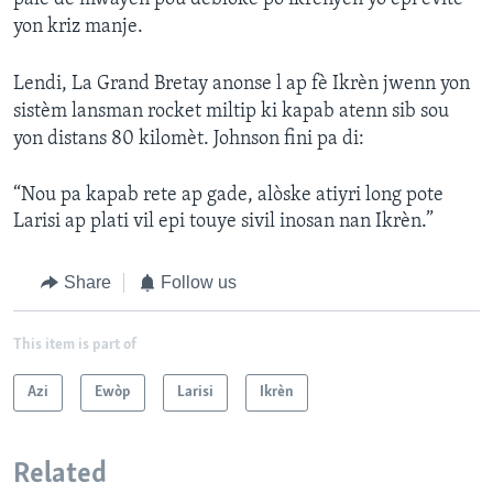
yon kriz manje.
Lendi, La Grand Bretay anonse l ap fè Ikrèn jwenn yon
sistèm lansman rocket miltip ki kapab atenn sib sou
yon distans 80 kilomèt. Johnson fini pa di:
“Nou pa kapab rete ap gade, alòske atiyri long pote
Larisi ap plati vil epi touye sivil inosan nan Ikrèn.”
Share
Follow us
This item is part of
Azi
Ewòp
Larisi
Ikrèn
Related