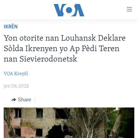
Accessibility
links
Skip
IKRÈN
to
AYITI
Yon otorite nan Louhansk Deklare
main
LÈZETAZINI
content
Sòlda Ikrenyen yo Ap Pèdi Teren
AMERIK LATIN
Skip
nan Sievierodonetsk
to
ENTÈNASYONAL
main
VOA Kreyòl
VIDEO
Navigation
Skip
jen 06, 2022
FLASHPOINT IKRÈN
to
Share
Search
Learning English
SUIV NOU