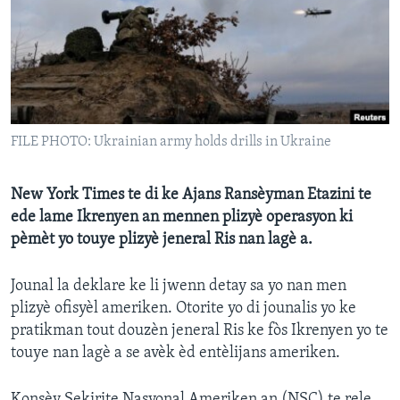
Languages
FILE PHOTO: Ukrainian army holds drills in Ukraine
New York Times te di ke Ajans Ransèyman Etazini te
ede lame Ikrenyen an mennen plizyè operasyon ki
pèmèt yo touye plizyè jeneral Ris nan lagè a.
Jounal la deklare ke li jwenn detay sa yo nan men
plizyè ofisyèl ameriken. Otorite yo di jounalis yo ke
pratikman tout douzèn jeneral Ris ke fòs Ikrenyen yo te
touye nan lagè a se avèk èd entèlijans ameriken.
Konsèy Sekirite Nasyonal Ameriken an (NSC) te rele