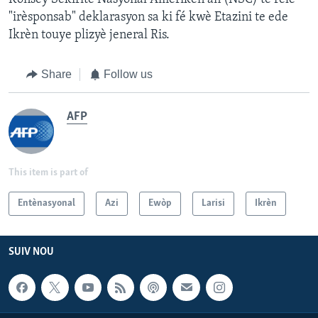
"irèsponsab" deklarasyon sa ki fé kwè Etazini te ede
Ikrèn touye plizyè jeneral Ris.
Share
Follow us
AFP
This item is part of
Entènasyonal
Azi
Ewòp
Larisi
Ikrèn
SUIV NOU