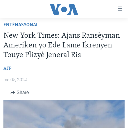
Accessibility
links
Skip
ENTÈNASYONAL
to
AYITI
New York Times: Ajans Ransèyman
main
LÈZETAZINI
content
Ameriken yo Ede Lame Ikrenyen
AMERIK LATIN
Skip
Touye Plizyè Jeneral Ris
to
ENTÈNASYONAL
main
AFP
VIDEO
Navigation
Skip
me 05, 2022
FLASHPOINT IKRÈN
to
Share
Search
Learning English
SUIV NOU