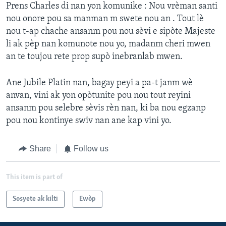
Prens Charles di nan yon komunike : Nou vrèman santi
nou onore pou sa manman m swete nou an . Tout lè
nou t-ap chache ansanm pou nou sèvi e sipòte Majeste
li ak pèp nan komunote nou yo, madanm cheri mwen
an te toujou rete prop supò inebranlab mwen.
Ane Jubile Platin nan, bagay peyi a pa-t janm wè
anvan, vini ak yon opòtunite pou nou tout reyini
ansanm pou selebre sèvis rèn nan, ki ba nou egzanp
pou nou kontinye swiv nan ane kap vini yo.
Share
Follow us
This item is part of
Sosyete ak kilti
Ewòp