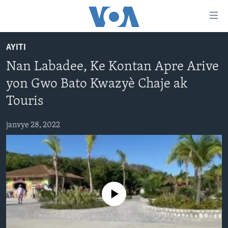
Accessibility
links
Skip
AYITI
to
AYITI
Nan Labadee, Ke Kontan Apre Arive
main
LÈZETAZINI
content
yon Gwo Bato Kwazyè Chaje ak
AMERIK LATIN
Skip
Touris
to
ENTÈNASYONAL
main
janvye 28, 2022
VIDEO
Navigation
Skip
FLASHPOINT IKRÈN
to
Search
Learning English
No media source currently available
SUIV NOU