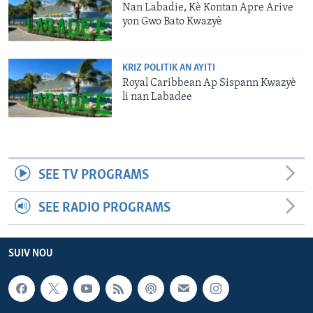
Nan Labadie, Kè Kontan Apre Arive
yon Gwo Bato Kwazyè
KRIZ POLITIK AN AYITI
Royal Caribbean Ap Sispann Kwazyè
li nan Labadee
SEE TV PROGRAMS
SEE RADIO PROGRAMS
SUIV NOU