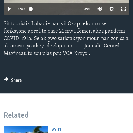
0:00
3:01
Languages
Sit touristik Labadie nan vil Okap rekomanse
fonksyone apre'l te pase 21 mwa femen akoz pandemi
COVID-19 la. Se ak gwo satisfaksyon moun nan zon sa a
ak otorite yo akeyi devlopman sa a. Jounalis Gerard
Maxineau te sou plas pou VOA Kreyol.
Share
Related
AYITI