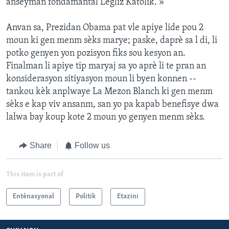
ansèyman fondamantal Legliz Katolik. »
Anvan sa, Prezidan Obama pat vle apiye lide pou 2
moun ki gen menm sèks marye; paske, daprè sa l di, li
potko genyen yon pozisyon fiks sou kesyon an.
Finalman li apiye tip maryaj sa yo aprè li te pran an
konsiderasyon sitiyasyon moun li byen konnen --
tankou kèk anplwaye La Mezon Blanch ki gen menm
sèks e kap viv ansanm, san yo pa kapab benefisye dwa
lalwa bay koup kote 2 moun yo genyen menm sèks.
Share
Follow us
This item is part of
Entènasyonal
Politik
Etazini