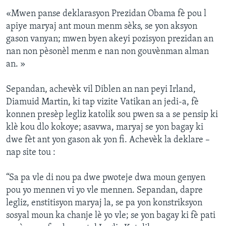
«Mwen panse deklarasyon Prezidan Obama fè pou l
apiye maryaj ant moun menm sèks, se yon aksyon
gason vanyan; mwen byen akeyi pozisyon prezidan an
nan non pèsonèl menm e nan non gouvènman alman
an. »
Sepandan, achevèk vil Diblen an nan peyi Irland,
Diamuid Martin, ki tap vizite Vatikan an jedi-a, fè
konnen presèp legliz katolik sou pwen sa a se pensip ki
klè kou dlo kokoye; asavwa, maryaj se yon bagay ki
dwe fèt ant yon gason ak yon fi. Achevèk la deklare –
nap site tou :
“Sa pa vle di nou pa dwe pwoteje dwa moun genyen
pou yo mennen vi yo vle mennen. Sepandan, dapre
legliz, enstitisyon maryaj la, se pa yon konstriksyon
sosyal moun ka chanje lè yo vle; se yon bagay ki fè pati