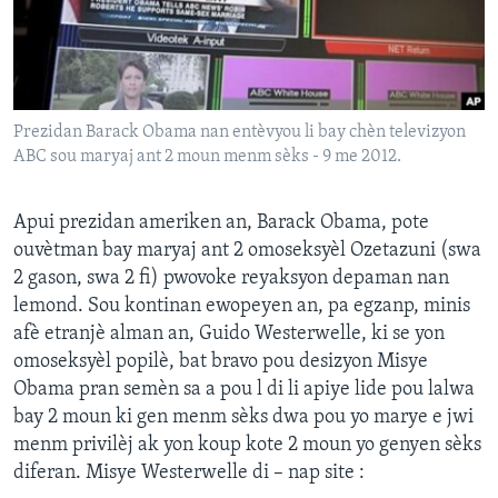
Languages
Prezidan Barack Obama nan entèvyou li bay chèn televizyon
ABC sou maryaj ant 2 moun menm sèks - 9 me 2012.
Apui prezidan ameriken an, Barack Obama, pote
ouvètman bay maryaj ant 2 omoseksyèl Ozetazuni (swa
2 gason, swa 2 fi) pwovoke reyaksyon depaman nan
lemond. Sou kontinan ewopeyen an, pa egzanp, minis
afè etranjè alman an, Guido Westerwelle, ki se yon
omoseksyèl popilè, bat bravo pou desizyon Misye
Obama pran semèn sa a pou l di li apiye lide pou lalwa
bay 2 moun ki gen menm sèks dwa pou yo marye e jwi
menm privilèj ak yon koup kote 2 moun yo genyen sèks
diferan. Misye Westerwelle di – nap site :