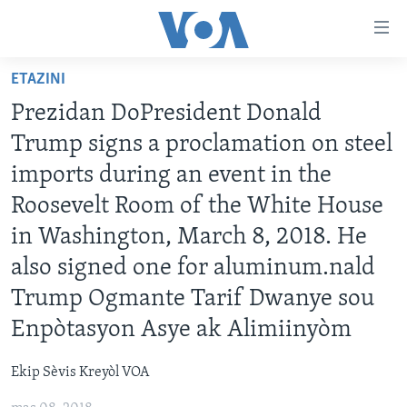
Accessibility
links
Skip
ETAZINI
to
AYITI
Prezidan DoPresident Donald
main
LÈZETAZINI
content
Trump signs a proclamation on steel
AMERIK LATIN
Skip
imports during an event in the
to
ENTÈNASYONAL
Roosevelt Room of the White House
main
VIDEO
Navigation
in Washington, March 8, 2018. He
Skip
FLASHPOINT IKRÈN
also signed one for aluminum.nald
to
Trump Ogmante Tarif Dwanye sou
Search
Learning English
Enpòtasyon Asye ak Alimiinyòm
SUIV NOU
Ekip Sèvis Kreyòl VOA