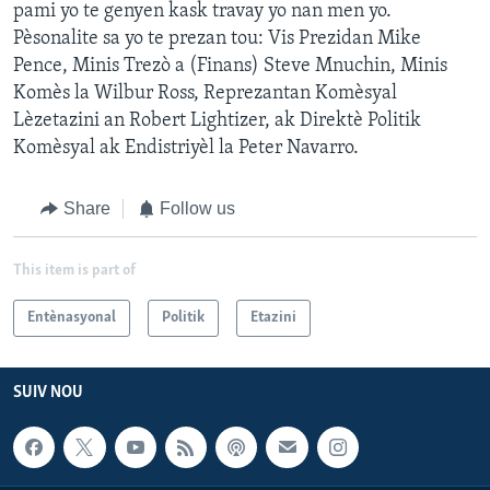
pami yo te genyen kask travay yo nan men yo.
Pèsonalite sa yo te prezan tou: Vis Prezidan Mike
Pence, Minis Trezò a (Finans) Steve Mnuchin, Minis
Komès la Wilbur Ross, Reprezantan Komèsyal
Lèzetazini an Robert Lightizer, ak Direktè Politik
Komèsyal ak Endistriyèl la Peter Navarro.
Share
Follow us
This item is part of
Entènasyonal
Politik
Etazini
SUIV NOU