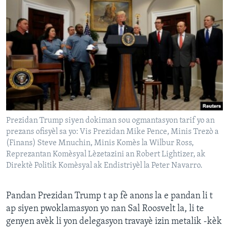
Prezidan Trump siyen dokiman sou ogmantasyon tarif yo an
prezans ofisyèl sa yo: Vis Prezidan Mike Pence, Minis Trezò a
(Finans) Steve Mnuchin, Minis Komès la Wilbur Ross,
Reprezantan Komèsyal Lèzetazini an Robert Lightizer, ak
Direktè Politik Komèsyal ak Endistriyèl la Peter Navarro.
Pandan Prezidan Trump t ap fè anons la e pandan li t
ap siyen pwoklamasyon yo nan Sal Roosvelt la, li te
genyen avèk li yon delegasyon travayè izin metalik -kèk