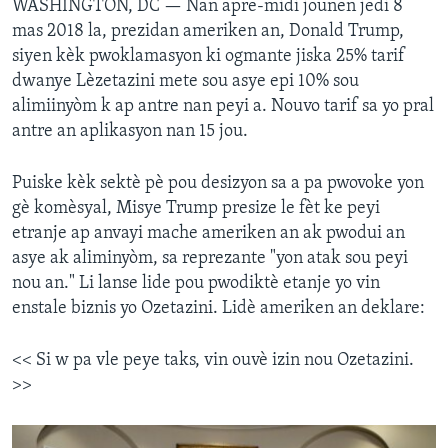
WASHINGTON, DC —
Nan apre-midi jounen jedi 8
mas 2018 la, prezidan ameriken an, Donald Trump,
siyen kèk pwoklamasyon ki ogmante jiska 25% tarif
dwanye Lèzetazini mete sou asye epi 10% sou
alimiinyòm k ap antre nan peyi a. Nouvo tarif sa yo pral
antre an aplikasyon nan 15 jou.
Puiske kèk sektè pè pou desizyon sa a pa pwovoke yon
gè komèsyal, Misye Trump presize le fèt ke peyi
etranje ap anvayi mache ameriken an ak pwodui an
asye ak aliminyòm, sa reprezante "yon atak sou peyi
nou an." Li lanse lide pou pwodiktè etanje yo vin
enstale biznis yo Ozetazini. Lidè ameriken an deklare:
<< Si w pa vle peye taks, vin ouvè izin nou Ozetazini.
>>