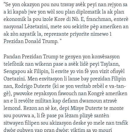
“Se yon okazyon pou nou travay avèk peyi nan rejyon sa
a ki kapab jwe yon wòl sou plan diplomatik la ak plan
ekonomik la pou izole Kore di Nò. E, franchman, enterè
nasyonal Lèzetazini, mete sou sekirite pèp ameriken an
ak zòn azyatik la, reprezante priyorite nimewo 1
Prezidan Donald Trump. "
Pandan Prezidan Trump te genyen yon konvèsasyon
telefònik nan wikenn pase a avèk lidè peyi Taylann,
Sengapou ak Filipin, li envite yo vin fè yon vizit ofisyèl
Ozetazini. Men envitasyon li lanse bay prezidan Filipin
nan, Rodrigo Duterte (ki se yon veritab rebèl e va-tan-
gè), pwovoke reyaksyon fawouch nan Kongrè ameriken
an e li revòlte militan kap defann dwamoun atravè
lemond. Rezon an sè ke, depi Misye Duterte te monte
sou pouvwa a, li fè pase pa lèzam plizyè santèn
sitwayen filipen sou akizasyon deske yo mele nan trafik
dwòg oubyen yap pran dwòg; viktim sa yo mouri