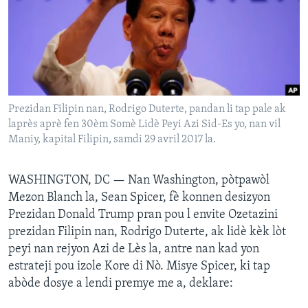
Languages
Prezidan Filipin nan, Rodrigo Duterte, pandan li tap pale ak
laprès aprè fen 30èm Somè Lidè Peyi Azi Sid-Es yo, nan vil
Maniy, kapital Filipin, samdi 29 avril 2017 la.
WASHINGTON, DC —
Nan Washington, pòtpawòl
Mezon Blanch la, Sean Spicer, fè konnen desizyon
Prezidan Donald Trump pran pou l envite Ozetazini
prezidan Filipin nan, Rodrigo Duterte, ak lidè kèk lòt
peyi nan rejyon Azi de Lès la, antre nan kad yon
estrateji pou izole Kore di Nò. Misye Spicer, ki tap
abòde dosye a lendi premye me a, deklare: