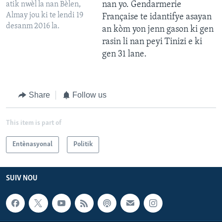
nan yo. Gendarmerie
atik nwèl la nan Bèlen,
Almay jou ki te lendi 19
Française te idantifye asayan
desanm 2016 la.
an kòm yon jenn gason ki gen
rasin li nan peyi Tinizi e ki
gen 31 lane.
Share
Follow us
This item is part of
Entènasyonal
Politik
SUIV NOU