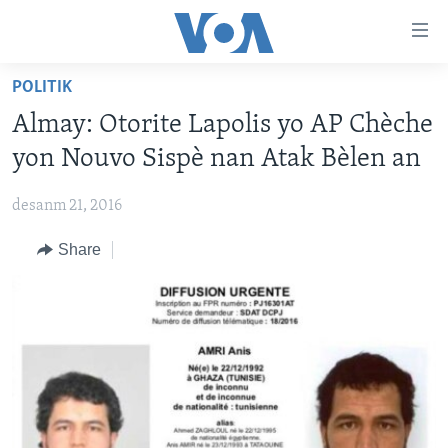
Accessibility
links
Skip
POLITIK
to
AYITI
Almay: Otorite Lapolis yo AP Chèche
main
LÈZETAZINI
content
yon Nouvo Sispè nan Atak Bèlen an
AMERIK LATIN
Skip
to
desanm 21, 2016
ENTÈNASYONAL
main
Share
VIDEO
Navigation
Skip
FLASHPOINT IKRÈN
to
Search
Learning English
SUIV NOU