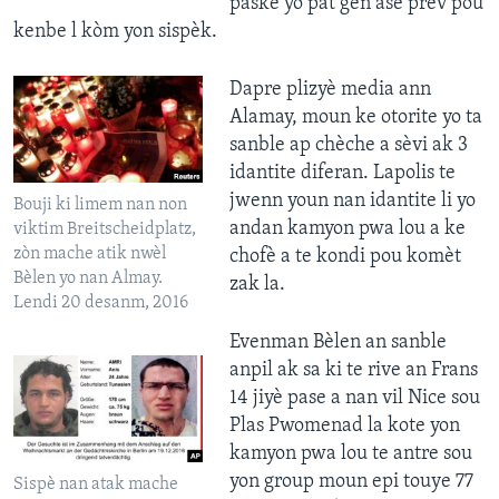
paske yo pat gen ase prèv pou
kenbe l kòm yon sispèk.
Dapre plizyè media ann
Alamay, moun ke otorite yo ta
sanble ap chèche a sèvi ak 3
idantite diferan. Lapolis te
jwenn youn nan idantite li yo
Bouji ki limem nan non
andan kamyon pwa lou a ke
viktim Breitscheidplatz,
zòn mache atik nwèl
chofè a te kondi pou komèt
Bèlen yo nan Almay.
zak la.
Lendi 20 desanm, 2016
Evenman Bèlen an sanble
anpil ak sa ki te rive an Frans
14 jiyè pase a nan vil Nice sou
Plas Pwomenad la kote yon
kamyon pwa lou te antre sou
yon group moun epi touye 77
Sispè nan atak mache