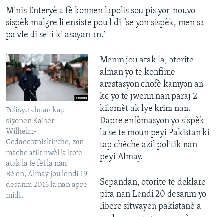
Minis Enteryè a fè konnen lapolis sou pis yon nouvo
sispèk malgre li ensiste pou l di “se yon sispèk, men sa
pa vle di se li ki asayan an."
Menm jou atak la, otorite
alman yo te konfime
arestasyon chofè kamyon an
ke yo te jwenn nan paraj 2
kilomèt ak lye krim nan.
Polisye alman kap
Dapre enfòmasyon yo sispèk
siyonen Kaiser-
Wilhelm-
la se te moun peyi Pakistan ki
Gedaechtniskirche, zòn
tap chèche azil politik nan
mache atik nwèl la kote
peyi Almay.
atak la te fèt la nan
Bèlen, Almay jou lendi 19
Sepandan, otorite te deklare
desanm 2016 la nan apre
pita nan Lendi 20 desanm yo
midi.
libere sitwayen pakistanè a