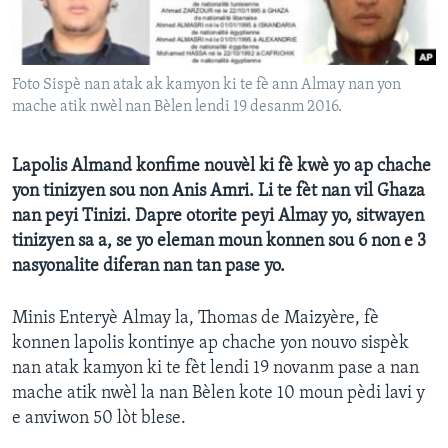
Languages
Foto Sispè nan atak ak kamyon ki te fè ann Almay nan yon
mache atik nwèl nan Bèlen lendi 19 desanm 2016.
Lapolis Almand konfime nouvèl ki fè kwè yo ap chache
yon tinizyen sou non Anis Amri. Li te fèt nan vil Ghaza
nan peyi Tinizi. Dapre otorite peyi Almay yo, sitwayen
tinizyen sa a, se yo eleman moun konnen sou 6 non e 3
nasyonalite diferan nan tan pase yo.
Minis Enteryè Almay la, Thomas de Maizyère, fè
konnen lapolis kontinye ap chache yon nouvo sispèk
nan atak kamyon ki te fèt lendi 19 novanm pase a nan
mache atik nwèl la nan Bèlen kote 10 moun pèdi lavi y
e anviwon 50 lòt blese.