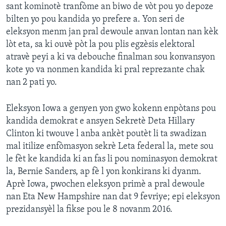
sant kominotè tranfòme an biwo de vòt pou yo depoze
bilten yo pou kandida yo prefere a. Yon seri de
eleksyon menm jan pral dewoule anvan lontan nan kèk
lòt eta, sa ki ouvè pòt la pou plis egzèsis elektoral
atravè peyi a ki va debouche finalman sou konvansyon
kote yo va nonmen kandida ki pral reprezante chak
nan 2 pati yo.
Eleksyon Iowa a genyen yon gwo kokenn enpòtans pou
kandida demokrat e ansyen Sekretè Deta Hillary
Clinton ki twouve l anba ankèt poutèt li ta swadizan
mal itilize enfòmasyon sekrè Leta federal la, mete sou
le fèt ke kandida ki an fas li pou nominasyon demokrat
la, Bernie Sanders, ap fè l yon konkirans ki dyanm.
Aprè Iowa, pwochen eleksyon primè a pral dewoule
nan Eta New Hampshire nan dat 9 fevriye; epi eleksyon
prezidansyèl la fikse pou le 8 novanm 2016.