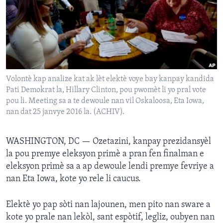
Languages
Volontè kap analize kat ak lèt elektè voye bay kanpay kandida
Pati Demokrat la, Hillary Clinton, pou pwomèt li yo pral vote
pou li. Meeting sa a te dewoule nan vil Oskaloosa, Eta Iowa,
nan dat 25 janvye 2016 la. (ACHIV).
WASHINGTON, DC —
Ozetazini, kanpay prezidansyèl
la pou premye eleksyon primè a pran fen finalman e
eleksyon primè sa a ap dewoule lendi premye fevriye a
nan Eta Iowa, kote yo rele li caucus.
Elektè yo pap sòti nan lajounen, men pito nan sware a
kote yo prale nan lekòl, sant espòtif, legliz, oubyen nan