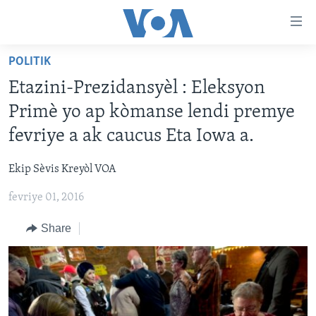
Accessibility
links
Skip
POLITIK
to
AYITI
Etazini-Prezidansyèl : Eleksyon
main
LÈZETAZINI
content
Primè yo ap kòmanse lendi premye
AMERIK LATIN
Skip
fevriye a ak caucus Eta Iowa a.
to
ENTÈNASYONAL
main
Ekip Sèvis Kreyòl VOA
VIDEO
Navigation
Skip
fevriye 01, 2016
FLASHPOINT IKRÈN
to
Share
Search
Learning English
SUIV NOU