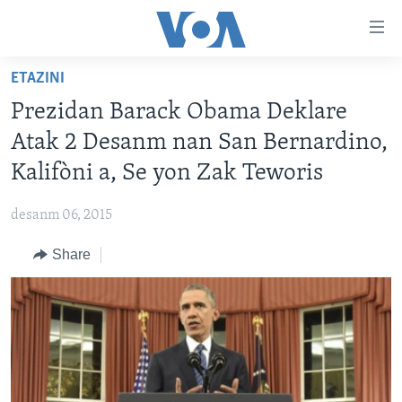
Accessibility
links
Skip
ETAZINI
to
AYITI
Prezidan Barack Obama Deklare
main
LÈZETAZINI
content
Atak 2 Desanm nan San Bernardino,
AMERIK LATIN
Skip
Kalifòni a, Se yon Zak Teworis
to
ENTÈNASYONAL
main
desanm 06, 2015
VIDEO
Navigation
Skip
Share
FLASHPOINT IKRÈN
to
Search
Learning English
SUIV NOU