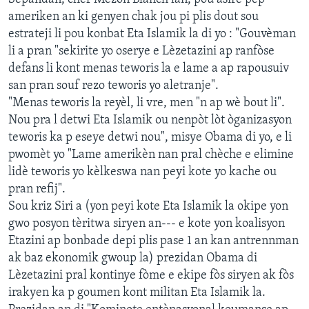
ameriken an ki genyen chak jou pi plis dout sou
estrateji li pou konbat Eta Islamik la di yo : "Gouvèman
li a pran "sekirite yo oserye e Lèzetazini ap ranfòse
defans li kont menas teworis la e lame a ap rapousuiv
san pran souf rezo teworis yo aletranje".
"Menas teworis la reyèl, li vre, men "n ap wè bout li".
Nou pra l detwi Eta Islamik ou nenpòt lòt òganizasyon
teworis ka p eseye detwi nou", misye Obama di yo, e li
pwomèt yo "Lame amerikèn nan pral chèche e elimine
lidè teworis yo kèlkeswa nan peyi kote yo kache ou
pran refij".
Sou kriz Siri a (yon peyi kote Eta Islamik la okipe yon
gwo posyon tèritwa siryen an--- e kote yon koalisyon
Etazini ap bonbade depi plis pase 1 an kan antrennman
ak baz ekonomik gwoup la) prezidan Obama di
Lèzetazini pral kontinye fòme e ekipe fòs siryen ak fòs
irakyen ka p goumen kont militan Eta Islamik la.