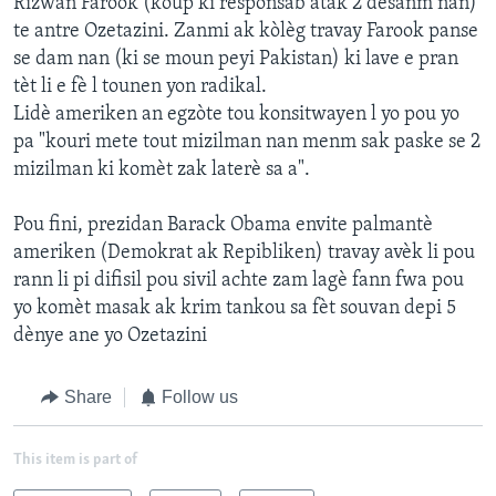
Rizwan Farook (koup ki responsab atak 2 desanm nan)
te antre Ozetazini. Zanmi ak kòlèg travay Farook panse
se dam nan (ki se moun peyi Pakistan) ki lave e pran
tèt li e fè l tounen yon radikal.
Lidè ameriken an egzòte tou konsitwayen l yo pou yo
pa "kouri mete tout mizilman nan menm sak paske se 2
mizilman ki komèt zak laterè sa a".
Pou fini, prezidan Barack Obama envite palmantè
ameriken (Demokrat ak Repibliken) travay avèk li pou
rann li pi difisil pou sivil achte zam lagè fann fwa pou
yo komèt masak ak krim tankou sa fèt souvan depi 5
dènye ane yo Ozetazini
Share
Follow us
This item is part of