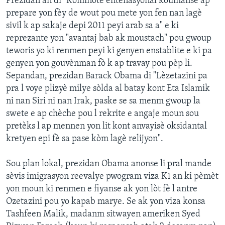
Prezidan an di "Kominote entènasyonal koumanse ap
prepare yon fèy de wout pou mete yon fen nan lagè
sivil k ap sakaje depi 2011 peyi arab sa a" e ki
reprezante yon "avantaj bab ak moustach" pou gwoup
teworis yo ki renmen peyi ki genyen enstablite e ki pa
genyen yon gouvènman fò k ap travay pou pèp li.
Sepandan, prezidan Barack Obama di "Lèzetazini pa
pra l voye plizyè milye sòlda al batay kont Eta Islamik
ni nan Siri ni nan Irak, paske se sa menm gwoup la
swete e ap chèche pou l rekrite e angaje moun sou
pretèks l ap mennen yon lit kont anvayisè oksidantal
kretyen epi fè sa pase kòm lagè relijyon".
Sou plan lokal, prezidan Obama anonse li pral mande
sèvis imigrasyon reevalye pwogram viza K1 an ki pèmèt
yon moun ki renmen e fiyanse ak yon lòt fè l antre
Ozetazini pou yo kapab marye. Se ak yon viza konsa
Tashfeen Malik,
madanm sitwayen ameriken
Syed