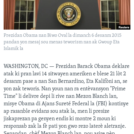
Languages
Prezidan Obama nan Biwo Oval la dimanch 6 desanm 2015
pandan yon mesaj sou menas teworism nan ak Gwoup Eta
Islamik la
WASHINGTON, DC —
Prezidan Barack Obama deklare
atak ki pran lavi 14 sitwayen ameriken e blese 21 lòt 2
desanm pase a nan San Bernardino, Eta Kalifòni an, se
yon zak teworis. Nan youn nan ra entèvansyon "Prime
Time" li delivre depi li rive nan Mezon Blanch lan,
misye Obama di Ajans Sureté Federal la (FBI) kontinye
ap rasanble evidans sou atak la, men li presize
jiskaprezan pa genyen endis ki montre 2 moun ki
responsab zak la fè pati yon gwo rezo laterè aletranje.
Sepandan, chèf Mezon Blanch lan, pou asire pèp