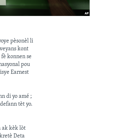
oye pèsonèl li
iveyans kont
 fè konnen se
nasyonal pou
isye Earnest
nn di yo amé ;
defann tèt yo.
 ak kèk lòt
ekretè Deta