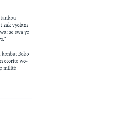
 -tankou
t zak vyolans
wa: se swa yo
o."
u konbat Boko
n otorite wo-
p militè