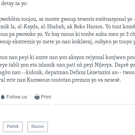
 detay sa yo:
s pwoblèm toujou, se monte gwoup teworis entènasyonal yo
mik la, al-Kayda, al-Shabab, ak Boko Haram. Yo tout komè
un pa pwovoke yo. Yo bay moun ki tonbe anba men yo 3 ch
woup ekstremis yo mete yo nan lesklavaj, oubyen yo touye y
un nan peyi ki antre nan yon aksyon rejyonal konjwen po
ye tabli yon eta islamik nan pati nò peyi Nijerya. Daprè yo
agòn nan --kidonk, depatman Defans Lèzetazini an-- twou
al rete nan Kamwoun toutotan prezans yo va nesesè.
Follow us
Print
Politik
Etazini