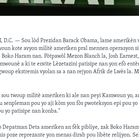
 D.C. —
Sou lòd Prezidan Barack Obama, lame amerikèn v
oun kote avyon militè ameriken pral mennen operasyon s
 Boko Haram nan. Pòtpawòl Mezon Blanch la, Josh Earnest,
ounè a ki te envite Lèzetazini patisipe nan yon efò entè
woup ekstremis vyolan sa a nan rejyon Afrik de Lwès la. M
è sou twoup militè ameriken ki ale nan peyi Kamwoun yo, a
 senpleman pou yo aji kòm yon fòs pwoteksyon epi pou yo 
ou yo patisipe nan konba."
ò Depatman Deta ameriken an fèk pibliye, zak Boko Haram
s poze reprezante yon menas dirab pou libète relijyon. S