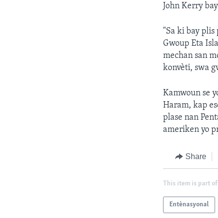
John Kerry bay
"Sa ki bay pli
Gwoup Eta Isla
mechan san mo
konvèti, swa g
Kamwoun se yo
Haram, kap ese
plase nan Pent
ameriken yo pr
Share
This item is part of
Entènasyonal