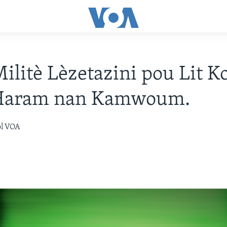
ilitè Lèzetazini pou Lit K
Haram nan Kamwoum.
òl VOA