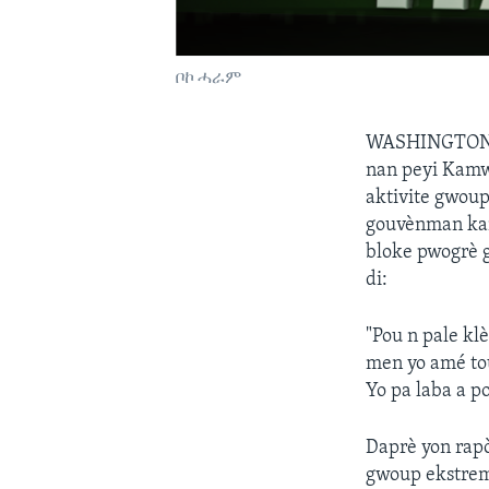
ቦኮ ሓራም
WASHINGTON,
nan peyi Kamw
aktivite gwoup
gouvènman kamw
bloke pwogrè g
di:
"Pou n pale kl
men yo amé tou
Yo pa laba a p
Daprè yon rap
gwoup ekstremi