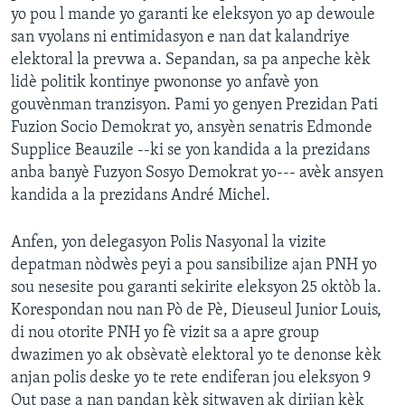
yo pou l mande yo garanti ke eleksyon yo ap dewoule
san vyolans ni entimidasyon e nan dat kalandriye
elektoral la prevwa a. Sepandan, sa pa anpeche kèk
lidè politik kontinye pwononse yo anfavè yon
gouvènman tranzisyon. Pami yo genyen Prezidan Pati
Fuzion Socio Demokrat yo, ansyèn senatris Edmonde
Supplice Beauzile --ki se yon kandida a la prezidans
anba banyè Fuzyon Sosyo Demokrat yo--- avèk ansyen
kandida a la prezidans André Michel.
Anfen, yon delegasyon Polis Nasyonal la vizite
depatman nòdwès peyi a pou sansibilize ajan PNH yo
sou nesesite pou garanti sekirite eleksyon 25 oktòb la.
Korespondan nou nan Pò de Pè, Dieuseul Junior Louis,
di nou otorite PNH yo fè vizit sa a apre group
dwazimen yo ak obsèvatè elektoral yo te denonse kèk
anjan polis deske yo te rete endiferan jou eleksyon 9
Out pase a nan pandan kèk sitwayen ak dirijan kèk