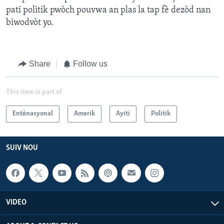
pati politik pwòch pouvwa an plas la tap fè dezòd nan
biwodvòt yo.
Share
Follow us
This item is part of
Entènasyonal
Amerik
Ayiti
Politik
SUIV NOU
VIDEO