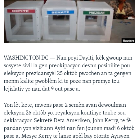
Languages
WASHINGTON DC —
Nan peyi Dayiti, kèk gwoup nan
sosyete sivil la gen preokipasyon devan posibilite pou
eleksyon prezidansyèl 25 oktòb pwochen an ta genyen
menm kalite pwoblèm ki te poze nan premye tou
lejislativ yo nan dat 9 out pase a.
Yon lòt kote, mwens pase 2 semèn avan dewoulman
eleksyon 25 oktòb yo, reyaksyon kontinye tonbe sou
deklarasyon Sekretè Deta Ameriken, John Kerry, te fè
pandan yon vizit ann Ayiti nan fen jounen madi 6 oktòb
pase a. Mesye Kerry te lanse apèl bay otorite Ayisyen