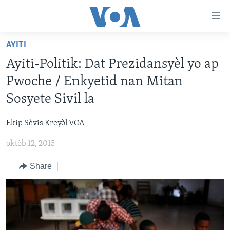
Accessibility
links
Skip
AYITI
to
AYITI
Ayiti-Politik: Dat Prezidansyèl yo ap
main
LÈZETAZINI
content
Pwoche / Enkyetid nan Mitan
AMERIK LATIN
Skip
Sosyete Sivil la
to
ENTÈNASYONAL
main
Ekip Sèvis Kreyòl VOA
VIDEO
Navigation
Skip
oktòb 12, 2015
FLASHPOINT IKRÈN
to
Share
Search
Learning English
SUIV NOU