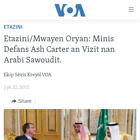
Accessibility
links
Skip
ETAZINI
to
AYITI
Etazini/Mwayen Oryan: Minis
main
LÈZETAZINI
content
Defans Ash Carter an Vizit nan
AMERIK LATIN
Skip
Arabi Sawoudit.
to
ENTÈNASYONAL
main
Ekip Sèvis Kreyòl VOA
VIDEO
Navigation
Skip
jiyè 22, 2015
FLASHPOINT IKRÈN
to
Share
Search
Learning English
SUIV NOU