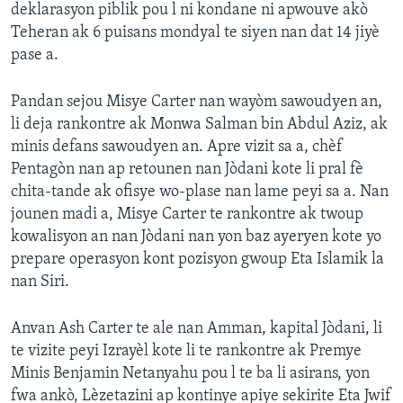
deklarasyon piblik pou l ni kondane ni apwouve akò
Teheran ak 6 puisans mondyal te siyen nan dat 14 jiyè
pase a.
Pandan sejou Misye Carter nan wayòm sawoudyen an,
li deja rankontre ak Monwa Salman bin Abdul Aziz, ak
minis defans sawoudyen an. Apre vizit sa a, chèf
Pentagòn nan ap retounen nan Jòdani kote li pral fè
chita-tande ak ofisye wo-plase nan lame peyi sa a. Nan
jounen madi a, Misye Carter te rankontre ak twoup
kowalisyon an nan Jòdani nan yon baz ayeryen kote yo
prepare operasyon kont pozisyon gwoup Eta Islamik la
nan Siri.
Anvan Ash Carter te ale nan Amman, kapital Jòdani, li
te vizite peyi Izrayèl kote li te rankontre ak Premye
Minis Benjamin Netanyahu pou l te ba li asirans, yon
fwa ankò, Lèzetazini ap kontinye apiye sekirite Eta Jwif