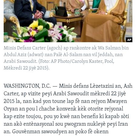
Languages
Minis Defans Carter (agoch) ap rankontre ak Wa Salman bin
Abdul Aziz (adwat) nan Palè Al-Salam nan vil Jeddah, nan
Arabi Sawoudit. (Foto: AP Photo/Carolyn Kaster, Pool,
Mèkredi 22 jiyè 2015).
WASHINGTON, D.C. —
Minis defans Lèzetazini an, Ash
Carter, ap vizite peyi Arabi Sawoudit mèkredi 22 jiyè
2015 la, nan kad yon toune lap fè nan rejyon Mwayen
Oryan an pou l chache konvenk kèk otorite rejyonal
kap ezite toujou, pou yo kwè nan benefis ki kapab sòti
nan akò entènasyonal sou pwogram nukleyè peyi Iran
an. Gouvènman sawoudyen an poko fè okenn