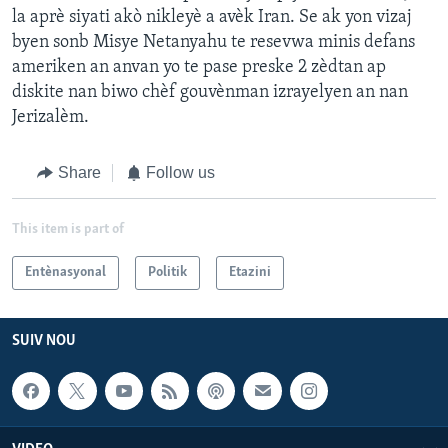
la aprè siyati akò nikleyè a avèk Iran. Se ak yon vizaj
byen sonb Misye Netanyahu te resevwa minis defans
ameriken an anvan yo te pase preske 2 zèdtan ap
diskite nan biwo chèf gouvènman izrayelyen an nan
Jerizalèm.
Share
Follow us
This item is part of
Entènasyonal
Politik
Etazini
SUIV NOU