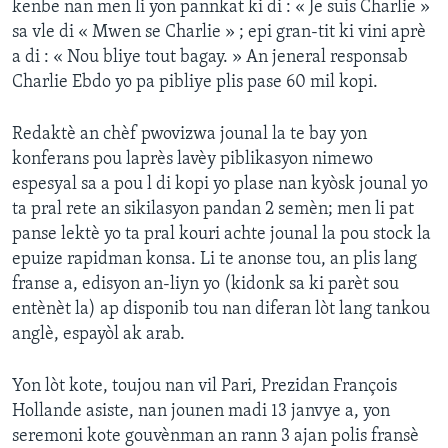
kenbe nan men li yon pannkat ki di : « Je suis Charlie »
sa vle di « Mwen se Charlie » ; epi gran-tit ki vini aprè
a di : « Nou bliye tout bagay. » An jeneral responsab
Charlie Ebdo yo pa pibliye plis pase 60 mil kopi.
Redaktè an chèf pwovizwa jounal la te bay yon
konferans pou laprès lavèy piblikasyon nimewo
espesyal sa a pou l di kopi yo plase nan kyòsk jounal yo
ta pral rete an sikilasyon pandan 2 semèn; men li pat
panse lektè yo ta pral kouri achte jounal la pou stock la
epuize rapidman konsa. Li te anonse tou, an plis lang
franse a, edisyon an-liyn yo (kidonk sa ki parèt sou
entènèt la) ap disponib tou nan diferan lòt lang tankou
anglè, espayòl ak arab.
Yon lòt kote, toujou nan vil Pari, Prezidan François
Hollande asiste, nan jounen madi 13 janvye a, yon
seremoni kote gouvènman an rann 3 ajan polis fransè