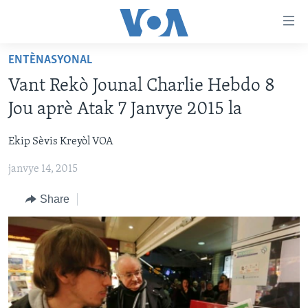
Accessibility
links
Skip
ENTÈNASYONAL
to
AYITI
Vant Rekò Jounal Charlie Hebdo 8
main
LÈZETAZINI
content
Jou aprè Atak 7 Janvye 2015 la
AMERIK LATIN
Skip
to
Ekip Sèvis Kreyòl VOA
ENTÈNASYONAL
main
janvye 14, 2015
VIDEO
Navigation
Skip
FLASHPOINT IKRÈN
Share
to
Search
Learning English
SUIV NOU