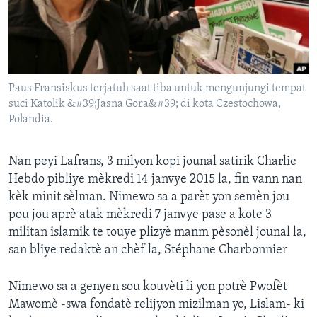
Languages
Paus Fransiskus terjatuh saat tiba untuk mengunjungi tempat
suci Katolik &#39;Jasna Gora&#39; di kota Czestochowa,
Polandia.
Nan peyi Lafrans, 3 milyon kopi jounal satirik Charlie
Hebdo pibliye mèkredi 14 janvye 2015 la, fin vann nan
kèk minit sèlman. Nimewo sa a parèt yon semèn jou
pou jou aprè atak mèkredi 7 janvye pase a kote 3
militan islamik te touye plizyè manm pèsonèl jounal la,
san bliye redaktè an chèf la, Stéphane Charbonnier
Nimewo sa a genyen sou kouvèti li yon potrè Pwofèt
Mawomè -swa fondatè relijyon mizilman yo, Lislam- ki