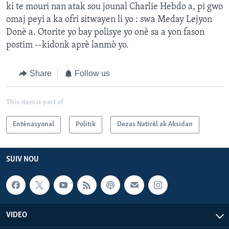
ki te mouri nan atak sou jounal Charlie Hebdo a, pi gwo
omaj peyi a ka ofri sitwayen li yo : swa Meday Lejyon
Donè a. Otorite yo bay polisye yo onè sa a yon fason
postim --kidonk aprè lanmò yo.
Share
Follow us
This item is part of
Entènasyonal
Politik
Dezas Natirèl ak Aksidan
SUIV NOU
VIDEO